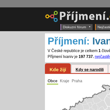
Diskuzní fórum
Nejčast
Příjmení:
Iva
V České republice je celkem
1
člově
Příjmení Ivaniv je
197 737.
nejčastěj
Kde žijí
Kdy se narodili
Obce
Kraje
Praha