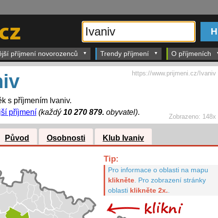
ější příjmení novorozenců
Trendy příjmení
O příjmeních
https://www.prijmeni.cz/Ivaniv
niv
k s příjmením Ivaniv.
ší příjmení
(každý
10 270 879.
obyvatel)
.
Zobrazeno:
148x
Původ
Osobnosti
Klub Ivaniv
Tip:
Pro informace o oblasti na mapu
klikněte
.
Pro zobrazení stránky
oblasti
klikněte 2x.
.