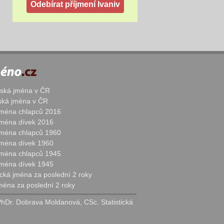
žská jména v ČR
nská jména v ČR
 jména chlapců 2016
 jména dívek 2016
 jména chlapců 1960
 jména dívek 1960
 jména chlapců 1945
 jména dívek 1945
cká jména za poslední 2 roky
jména za poslední 2 roky
PhDr. Dobrava Moldanová, CSc. Statistická