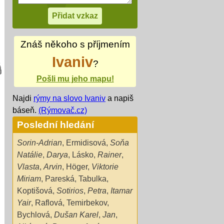
Znáš někoho s příjmením
Ivaniv
?
Pošli mu jeho mapu!
Najdi
rýmy na slovo Ivaniv
a napiš
báseň.
(Rýmovač.cz)
Poslední hledání
Sorin-Adrian
,
Ermidisová
,
Soňa
Natálie
,
Darya
,
Lásko
,
Rainer
,
Vlasta
,
Arvin
,
Höger
,
Viktorie
Miriam
,
Pareská
,
Tabulka
,
Koptišová
,
Sotirios
,
Petra
,
Itamar
Yair
,
Raflová
,
Temirbekov
,
Bychlová
,
Dušan Karel
,
Jan
,