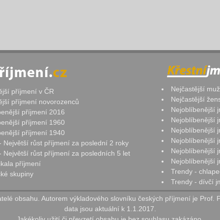
Nejčastější mu
ější příjmení v ČR
Nejčastější že
ější příjmení novorozenců
Nejoblíbenější
benější příjmení 2016
Nejoblíbenější
benější příjmení 1960
Nejoblíbenější
benější příjmení 1940
Nejoblíbenější
- Největší růst příjmení za poslední 2 roky
Nejoblíbenější
 Největší růst příjmení za posledních 5 let
Nejoblíbenější
ikala příjmení
Trendy - chlape
ké skupiny
Trendy - dívčí 
elé obsahu. Autorem výkladového slovníku českých příjmení je Prof. 
data jsou aktuální k 1.1.2017.
Jakékoliv užití či převzetí obsahu je bez souhlasu zakázáno.