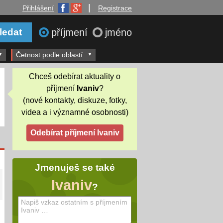
|
Přihlášení
Registrace
příjmení
jméno
Četnost podle oblastí
Chceš odebírat aktuality o
příjmení
Ivaniv
?
(nové kontakty, diskuze, fotky,
videa a i významné osobnosti)
Jmenuješ se také
Ivaniv
?