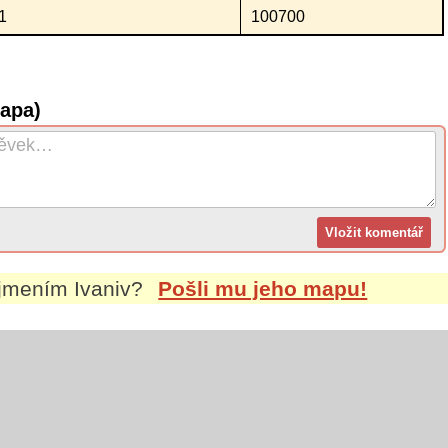
1
100700
mapa)
íjmením
Ivaniv
?
Pošli mu jeho mapu!