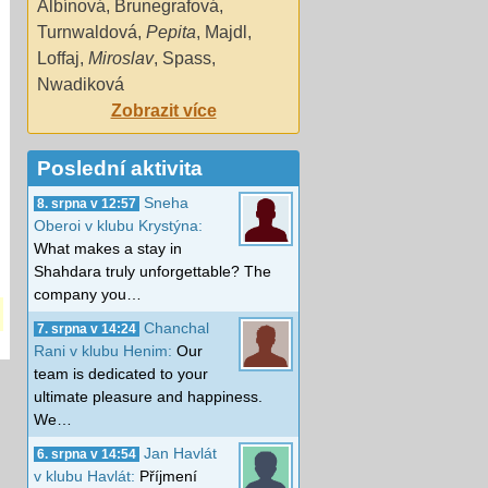
Albínová
,
Brunegrafová
,
Turnwaldová
,
Pepita
,
Majdl
,
Loffaj
,
Miroslav
,
Spass
,
Nwadiková
Zobrazit více
Poslední aktivita
Sneha
8. srpna v 12:57
Oberoi v klubu Krystýna:
What makes a stay in
Shahdara truly unforgettable? The
company you…
Chanchal
7. srpna v 14:24
Rani v klubu Henim:
Our
team is dedicated to your
ultimate pleasure and happiness.
We…
Jan Havlát
6. srpna v 14:54
v klubu Havlát:
Příjmení