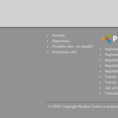
Kontakt
Nápověda
Poraďte nám, co zlepšit?
Nejčast
Podmínky užití
Nejčast
Nejoblí
Nejoblí
Nejoblí
Trendy 
Trendy -
Jak vzn
Tématic
© 2026 Copyright Rodina Online a dodavat