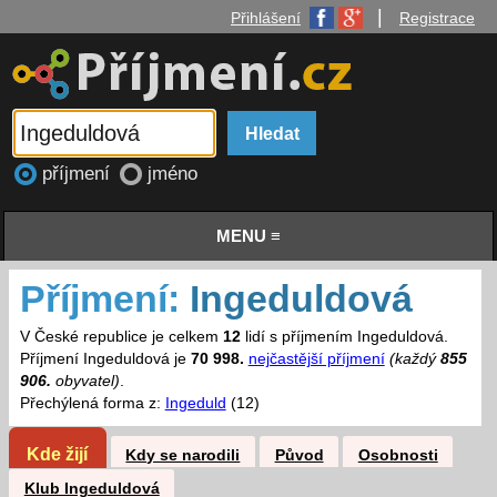
|
Přihlášení
Registrace
příjmení
jméno
MENU ≡
Příjmení:
Ingeduldová
V České republice je celkem
12
lidí s příjmením Ingeduldová.
Příjmení Ingeduldová je
70 998.
nejčastější příjmení
(každý
855
906.
obyvatel)
.
Přechýlená forma z:
Ingeduld
(12)
Kde žijí
Kdy se narodili
Původ
Osobnosti
Klub Ingeduldová