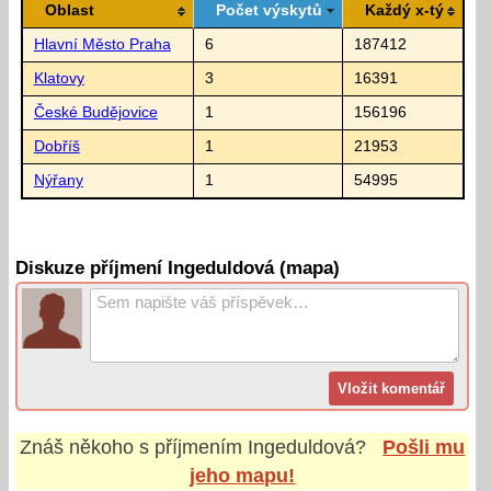
Oblast
Počet výskytů
Každý x-tý
Hlavní Město Praha
6
187412
Klatovy
3
16391
České Budějovice
1
156196
Dobříš
1
21953
Nýřany
1
54995
Diskuze příjmení Ingeduldová (mapa)
Znáš někoho s příjmením
Ingeduldová
?
Pošli mu
jeho mapu!