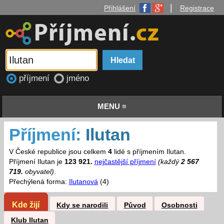
|
Přihlášení
Registrace
příjmení
jméno
MENU ≡
Příjmení:
Ilutan
V České republice jsou celkem
4
lidé s příjmením Ilutan.
Příjmení Ilutan je
123 921.
nejčastější příjmení
(každý
2 567
719.
obyvatel)
.
Přechýlená forma:
Ilutanová
(4)
Kde žijí
Kdy se narodili
Původ
Osobnosti
Klub Ilutan