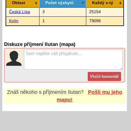
Oblast
Počet výskytů
Každý x-tý
Česká Lípa
3
25154
Kolín
1
79096
Diskuze příjmení Ilutan (mapa)
Znáš někoho s příjmením
Ilutan
?
Pošli mu jeho
mapu!