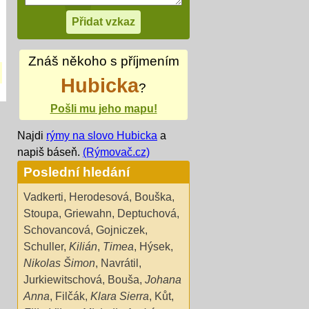
Znáš někoho s příjmením
Hubicka
?
Pošli mu jeho mapu!
Najdi
rýmy na slovo Hubicka
a
napiš báseň.
(Rýmovač.cz)
Poslední hledání
Vadkerti
,
Herodesová
,
Bouška
,
Stoupa
,
Griewahn
,
Deptuchová
,
Schovancová
,
Gojniczek
,
Schuller
,
Kilián
,
Timea
,
Hýsek
,
Nikolas Šimon
,
Navrátil
,
Jurkiewitschová
,
Bouša
,
Johana
Anna
,
Filčák
,
Klara Sierra
,
Kůt
,