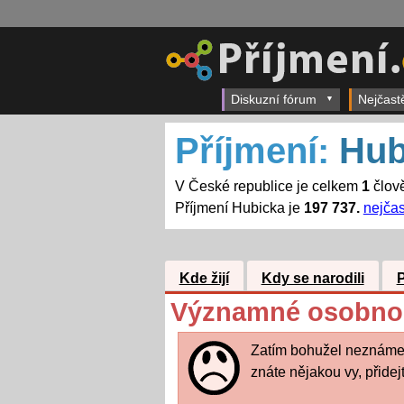
Diskuzní fórum
Nejčast
Příjmení:
Hub
V České republice je celkem
1
člově
Příjmení Hubicka je
197 737.
nejčas
Kde žijí
Kdy se narodili
Významné osobnos
Zatím bohužel neznáme
znáte nějakou vy, přidejte