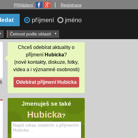
|
Přihlášení
Registrace
příjmení
jméno
Četnost podle oblastí
Chceš odebírat aktuality o
příjmení
Hubicka
?
(nové kontakty, diskuze, fotky,
videa a i významné osobnosti)
)
Jmenuješ se také
Hubicka
?