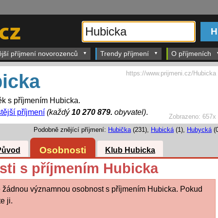
ější příjmení novorozenců
Trendy příjmení
O příjmeních
https://www.prijmeni.cz/Hubicka
icka
k s příjmením Hubicka.
tější příjmení
(každý
10 270 879.
obyvatel)
.
Zobrazeno:
657x
Podobně znějící příjmení:
Hubička
(231),
Hubická
(1),
Hubycká
(0
Osobnosti
Původ
Klub Hubicka
ti s příjmením Hubicka
 žádnou významnou osobnost s příjmením Hubicka. Pokud
 ji.