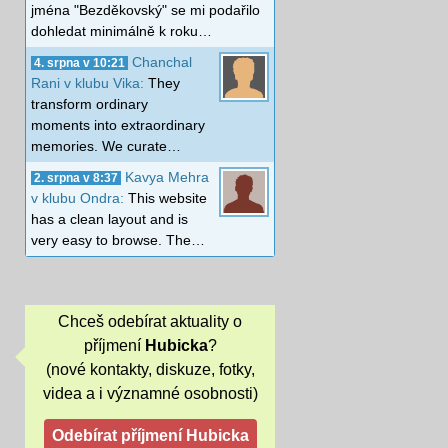
jména "Bezděkovský" se mi podařilo
dohledat minimálně k roku…
Chanchal
4. srpna v 10:21
Rani v klubu Vika:
They
transform ordinary
moments into extraordinary
memories. We curate…
Kavya Mehra
2. srpna v 8:37
v klubu Ondra:
This website
has a clean layout and is
very easy to browse. The…
Chceš odebírat aktuality o
příjmení
Hubicka
?
(nové kontakty, diskuze, fotky,
videa a i významné osobnosti)