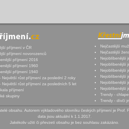
Nejčastější mu
ější příjmení v ČR
Nejčastější že
ější příjmení novorozenců
Nejoblíbenější
benější příjmení 2016
Nejoblíbenější
benější příjmení 1960
Nejoblíbenější
benější příjmení 1940
Nejoblíbenější
- Největší růst příjmení za poslední 2 roky
Nejoblíbenější
 Největší růst příjmení za posledních 5 let
Nejoblíbenější
ikala příjmení
Trendy - chlape
ké skupiny
Trendy - dívčí 
elé obsahu. Autorem výkladového slovníku českých příjmení je Prof. 
data jsou aktuální k 1.1.2017.
Jakékoliv užití či převzetí obsahu je bez souhlasu zakázáno.