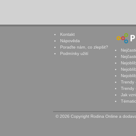
Kontakt
Nápověda
Poraďte nám, co zlepšit?
Nejčast
Podmínky užití
Nejčast
Nejoblí
Nejoblí
Nejoblí
Trendy 
Trendy -
Jak vzn
Tématic
© 2026 Copyright Rodina Online a dodavat