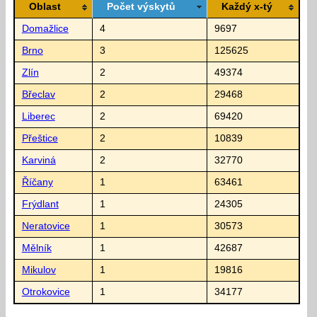
Oblast
Počet výskytů
Každý x-tý
Domažlice
4
9697
Brno
3
125625
Zlín
2
49374
Břeclav
2
29468
Liberec
2
69420
Přeštice
2
10839
Karviná
2
32770
Říčany
1
63461
Frýdlant
1
24305
Neratovice
1
30573
Mělník
1
42687
Mikulov
1
19816
Otrokovice
1
34177