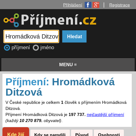
|
Přihlášení
Registrace
příjmení
jméno
MENU ≡
Příjmení:
Hromádková
Ditzová
V České republice je celkem
1
člověk s příjmením Hromádková
Ditzová.
Příjmení Hromádková Ditzová je
197 737.
nejčastější příjmení
(každý
10 270 879.
obyvatel)
.
Kde žijí
Kdy se narodili
Původ
Osobnosti