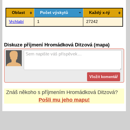
Oblast
Počet výskytů
Každý x-tý
Vrchlabí
1
27242
Diskuze příjmení Hromádková Ditzová (mapa)
Znáš někoho s příjmením
Hromádková Ditzová
?
Pošli mu jeho mapu!