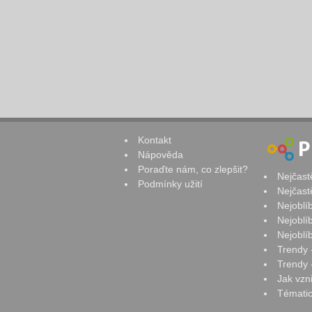
Kontakt
Nápověda
Poraďte nám, co zlepšit?
Nejčast
Podmínky užití
Nejčast
Nejoblí
Nejoblí
Nejoblí
Trendy 
Trendy -
Jak vzn
Tématic