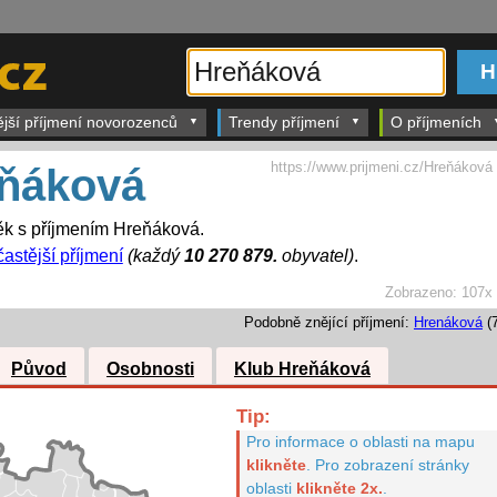
ější příjmení novorozenců
Trendy příjmení
O příjmeních
https://www.prijmeni.cz/Hreňáková
ňáková
ěk s příjmením Hreňáková.
častější příjmení
(každý
10 270 879.
obyvatel)
.
Zobrazeno:
107x
Podobně znějící příjmení:
Hrenáková
(7
Původ
Osobnosti
Klub Hreňáková
Tip:
Pro informace o oblasti na mapu
klikněte
.
Pro zobrazení stránky
oblasti
klikněte 2x.
.