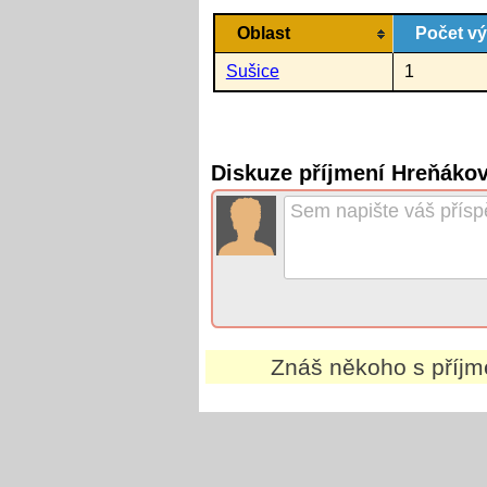
Oblast
Počet v
Sušice
1
Diskuze příjmení Hreňáko
Znáš někoho s příj