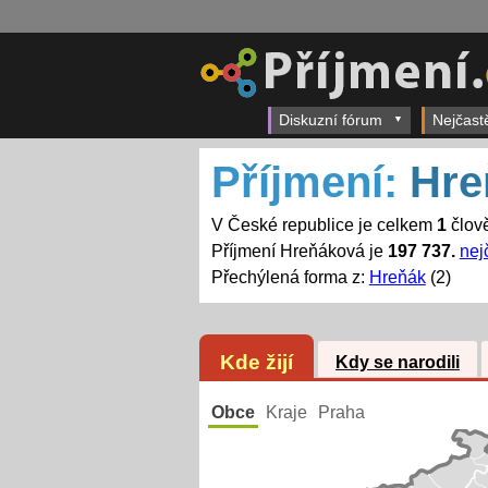
Diskuzní fórum
Nejčast
Příjmení:
Hre
V České republice je celkem
1
člov
Příjmení Hreňáková je
197 737.
nej
Přechýlená forma z:
Hreňák
(2)
Kde žijí
Kdy se narodili
Obce
Kraje
Praha