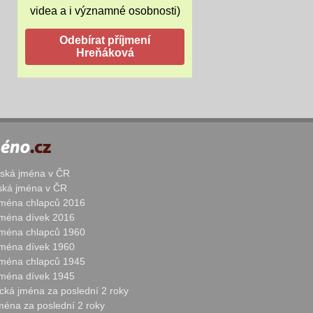
videa a i významné osobnosti)
žská jména v ČR
nská jména v ČR
 jména chlapců 2016
 jména dívek 2016
 jména chlapců 1960
 jména dívek 1960
 jména chlapců 1945
 jména dívek 1945
cká jména za poslední 2 roky
jména za poslední 2 roky