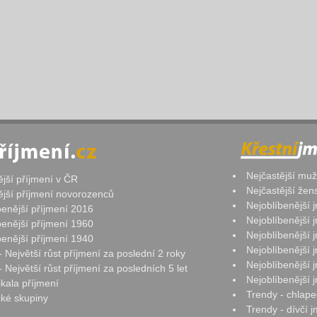
Nejčastější mu
ější příjmení v ČR
Nejčastější že
ější příjmení novorozenců
Nejoblíbenější
benější příjmení 2016
Nejoblíbenější
benější příjmení 1960
Nejoblíbenější
benější příjmení 1940
Nejoblíbenější
- Největší růst příjmení za poslední 2 roky
Nejoblíbenější
 Největší růst příjmení za posledních 5 let
Nejoblíbenější
ikala příjmení
Trendy - chlape
ké skupiny
Trendy - dívčí 