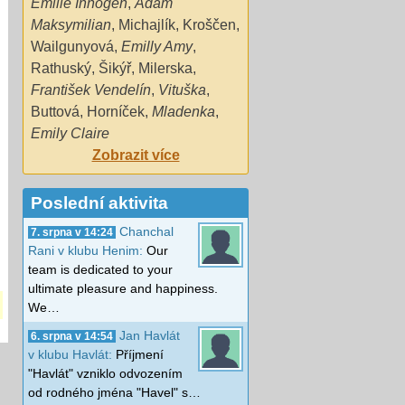
Emilie Innogen
,
Adam
Maksymilian
,
Michajlík
,
Kroščen
,
Wailgunyová
,
Emilly Amy
,
Rathuský
,
Šikýř
,
Milerska
,
František Vendelín
,
Vituška
,
Buttová
,
Horníček
,
Mladenka
,
Emily Claire
Zobrazit více
Poslední aktivita
Chanchal
7. srpna v 14:24
Rani v klubu Henim:
Our
team is dedicated to your
ultimate pleasure and happiness.
We…
Jan Havlát
6. srpna v 14:54
v klubu Havlát:
Příjmení
"Havlát" vzniklo odvozením
od rodného jména "Havel" s…