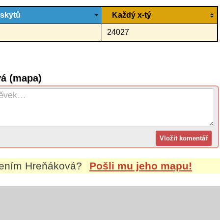
ýskytů
Každý x-tý
24027
vá (mapa)
mením
Hreňáková
?
Pošli mu jeho mapu!