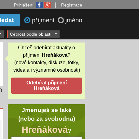
|
Přihlášení
Registrace
příjmení
jméno
Četnost podle oblastí
Chceš odebírat aktuality o
příjmení
Hreňáková
?
(nové kontakty, diskuze, fotky,
videa a i významné osobnosti)
)
Jmenuješ se také
(nebo za svobodna)
Hreňáková
?