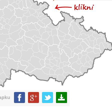
mapku