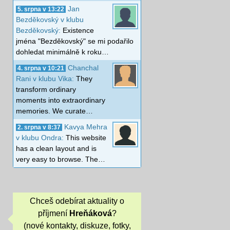
Jan
5. srpna v 13:22
Bezděkovský v klubu
Bezděkovský:
Existence
jména "Bezděkovský" se mi podařilo
dohledat minimálně k roku…
Chanchal
4. srpna v 10:21
Rani v klubu Vika:
They
transform ordinary
moments into extraordinary
memories. We curate…
Kavya Mehra
2. srpna v 8:37
v klubu Ondra:
This website
has a clean layout and is
very easy to browse. The…
Chceš odebírat aktuality o
příjmení
Hreňáková
?
(nové kontakty, diskuze, fotky,