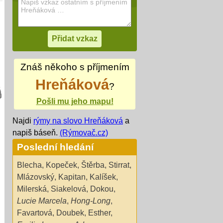
Znáš někoho s příjmením
Hreňáková
?
Pošli mu jeho mapu!
Najdi
rýmy na slovo Hreňáková
a
napiš báseň.
(Rýmovač.cz)
Poslední hledání
Blecha
,
Kopeček
,
Štěrba
,
Stirrat
,
Mlázovský
,
Kapitan
,
Kalíšek
,
Milerská
,
Siakelová
,
Dokou
,
Lucie Marcela
,
Hong-Long
,
Favartová
,
Doubek
,
Esther
,