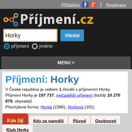
|
Přihlášení
Registrace
příjmení
jméno
MENU ≡
Příjmení:
Horky
V České republice je celkem
1
člověk s příjmením Horky.
Příjmení Horky je
197 737.
nejčastější příjmení
(každý
10 270
879.
obyvatel)
.
Přechýlená forma:
Horká
(2386),
Horková
(181)
Kde žijí
Kdy se narodili
Původ
Osobnosti
Klub Horky