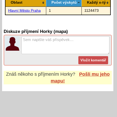
Oblast
Počet výskytů
Každý x-tý
Hlavní Město Praha
1
1124473
Diskuze příjmení Horky (mapa)
Znáš někoho s příjmením
Horky
?
Pošli mu jeho
mapu!