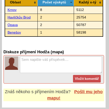
Oblast
Počet výskytů
Každý x-tý
Krnov
8
5112
Havlíčkův Brod
2
25754
Opava
2
50787
Benešov
1
58198
Diskuze příjmení Hodža (mapa)
Znáš někoho s příjmením
Hodža
?
Pošli mu jeho
mapu!