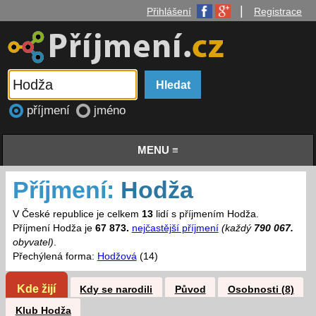
|
Přihlášení
Registrace
příjmení
jméno
MENU ≡
Příjmení:
Hodža
V České republice je celkem
13
lidí s příjmením Hodža.
Příjmení Hodža je
67 873.
nejčastější příjmení
(každý
790 067.
obyvatel)
.
Přechýlená forma:
Hodžová
(14)
Kde žijí
Kdy se narodili
Původ
Osobnosti (8)
Klub Hodža