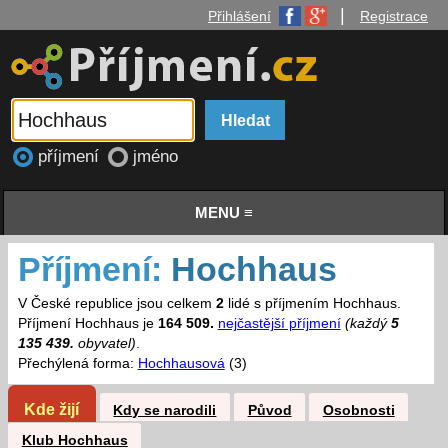
|
Přihlášení
Registrace
příjmení
jméno
MENU ≡
Příjmení:
Hochhaus
V České republice jsou celkem
2
lidé s příjmením Hochhaus.
Příjmení Hochhaus je
164 509.
nejčastější příjmení
(každý
5
135 439.
obyvatel)
.
Přechýlená forma:
Hochhausová
(3)
Kde žijí
Kdy se narodili
Původ
Osobnosti
Klub Hochhaus