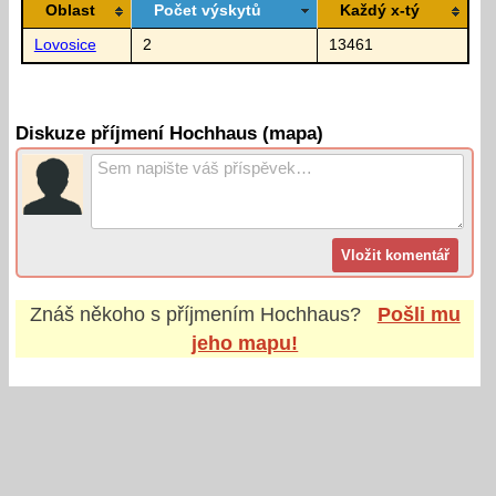
Oblast
Počet výskytů
Každý x-tý
Lovosice
2
13461
Diskuze příjmení Hochhaus (mapa)
Znáš někoho s příjmením
Hochhaus
?
Pošli mu
jeho mapu!