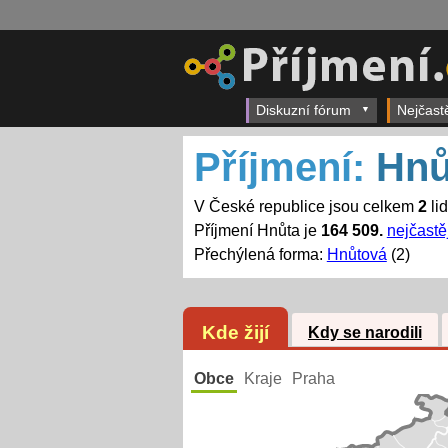
Diskuzní fórum
Nejčast
Příjmení:
Hnů
V České republice jsou celkem
2
li
Příjmení Hnůta je
164 509.
nejčastě
Přechýlená forma:
Hnůtová
(2)
Kde žijí
Kdy se narodili
Obce
Kraje
Praha