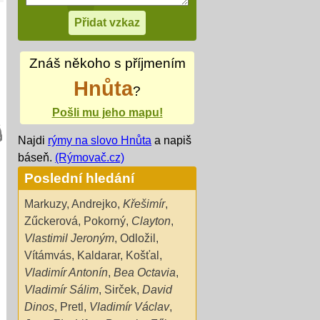
Znáš někoho s příjmením
Hnůta
?
Pošli mu jeho mapu!
Najdi
rýmy na slovo Hnůta
a napiš
báseň.
(Rýmovač.cz)
Poslední hledání
Markuzy
,
Andrejko
,
Křešimír
,
Zűckerová
,
Pokorný
,
Clayton
,
Vlastimil Jeroným
,
Odložil
,
Vítámvás
,
Kaldarar
,
Košťal
,
Vladimír Antonín
,
Bea Octavia
,
Vladimír Sálim
,
Sirček
,
David
Dinos
,
Pretl
,
Vladimír Václav
,