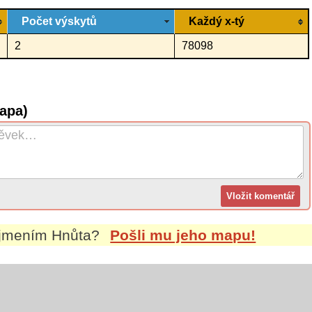
Počet výskytů
Každý x-tý
2
78098
apa)
íjmením
Hnůta
?
Pošli mu jeho mapu!