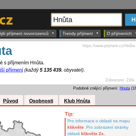
ější příjmení novorozenců
Trendy příjmení
O příjmeních
https://www.prijmeni.cz/Hnůta
ta
dé s příjmením Hnůta.
jší příjmení
(každý
5 135 439.
obyvatel)
.
Zobrazeno:
216x
Podobně znějící příjmení:
Hnuta
(18
Původ
Osobnosti
Klub Hnůta
Tip:
Pro informace o oblasti na mapu
klikněte
.
Pro zobrazení stránky
oblasti
klikněte 2x.
.