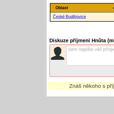
Oblast
České Budějovice
Diskuze příjmení Hnůta (m
Znáš někoho s př