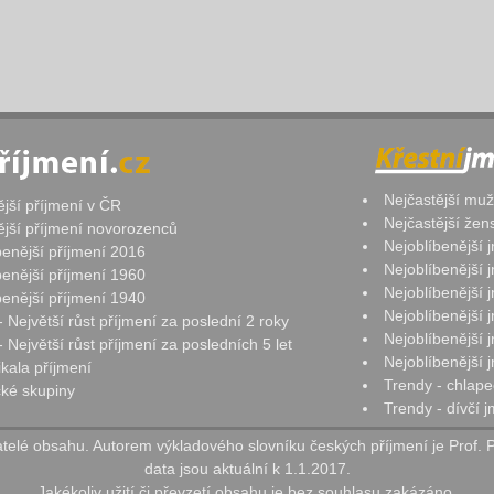
Nejčastější mu
ější příjmení v ČR
Nejčastější že
ější příjmení novorozenců
Nejoblíbenější
benější příjmení 2016
Nejoblíbenější
benější příjmení 1960
Nejoblíbenější
benější příjmení 1940
Nejoblíbenější
- Největší růst příjmení za poslední 2 roky
Nejoblíbenější
 Největší růst příjmení za posledních 5 let
Nejoblíbenější
ikala příjmení
Trendy - chlape
ké skupiny
Trendy - dívčí 
elé obsahu. Autorem výkladového slovníku českých příjmení je Prof. 
data jsou aktuální k 1.1.2017.
Jakékoliv užití či převzetí obsahu je bez souhlasu zakázáno.