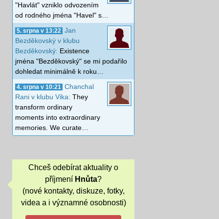
"Havlát" vzniklo odvozením
od rodného jména "Havel" s…
Jan
5. srpna v 13:22
Bezděkovský v klubu
Bezděkovský:
Existence
jména "Bezděkovský" se mi podařilo
dohledat minimálně k roku…
Chanchal
4. srpna v 10:21
Rani v klubu Vika:
They
transform ordinary
moments into extraordinary
memories. We curate…
Chceš odebírat aktuality o
příjmení
Hnůta
?
(nové kontakty, diskuze, fotky,
videa a i významné osobnosti)