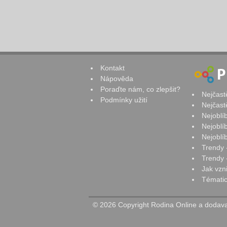
Kontakt
Nápověda
Poraďte nám, co zlepšit?
Nejčast
Podmínky užití
Nejčast
Nejoblí
Nejoblí
Nejoblí
Trendy 
Trendy -
Jak vzn
Tématic
© 2026 Copyright Rodina Online a dodavat