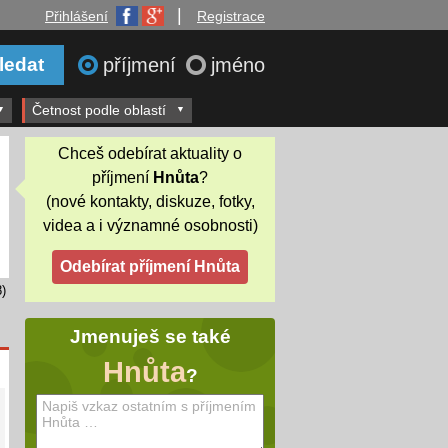
|
Přihlášení
Registrace
příjmení
jméno
Četnost podle oblastí
Chceš odebírat aktuality o
příjmení
Hnůta
?
(nové kontakty, diskuze, fotky,
videa a i významné osobnosti)
)
Jmenuješ se také
Hnůta
?