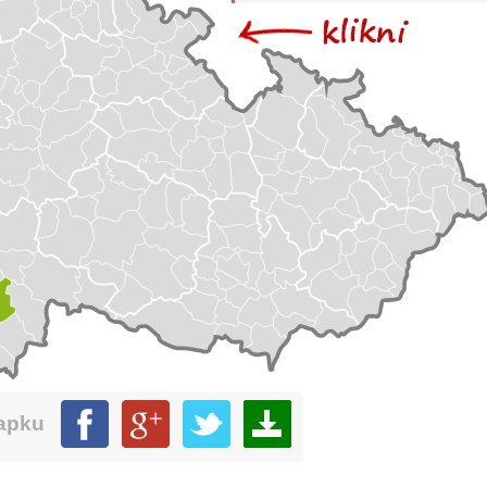
mapku