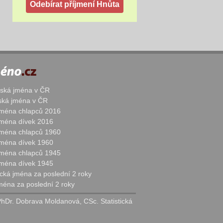
žská jména v ČR
nská jména v ČR
 jména chlapců 2016
 jména dívek 2016
 jména chlapců 1960
 jména dívek 1960
 jména chlapců 1945
 jména dívek 1945
cká jména za poslední 2 roky
jména za poslední 2 roky
PhDr. Dobrava Moldanová, CSc. Statistická