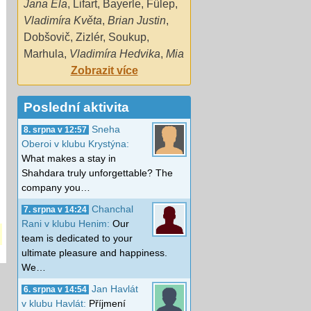
Jana Ela
,
Lifart
,
Bayerle
,
Fűlep
,
Vladimíra Květa
,
Brian Justin
,
Dobšovič
,
Zizlér
,
Soukup
,
Marhula
,
Vladimíra Hedvika
,
Mia
Zobrazit více
Poslední aktivita
Sneha
8. srpna v 12:57
Oberoi v klubu Krystýna:
What makes a stay in
Shahdara truly unforgettable? The
company you…
Chanchal
7. srpna v 14:24
Rani v klubu Henim:
Our
team is dedicated to your
ultimate pleasure and happiness.
We…
Jan Havlát
6. srpna v 14:54
v klubu Havlát:
Příjmení