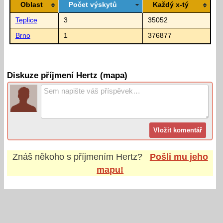
Oblast
Počet výskytů
Každý x-tý
Teplice
3
35052
Brno
1
376877
Diskuze příjmení Hertz (mapa)
Znáš někoho s příjmením
Hertz
?
Pošli mu jeho
mapu!