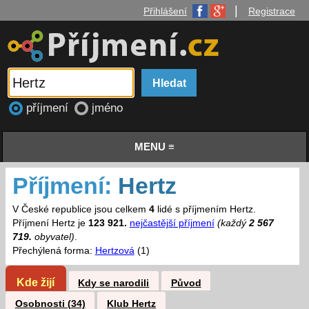
|
Přihlášení
Registrace
příjmení
jméno
MENU ≡
Příjmení:
Hertz
V České republice jsou celkem
4
lidé s příjmením Hertz.
Příjmení Hertz je
123 921.
nejčastější příjmení
(každý
2 567
719.
obyvatel)
.
Přechýlená forma:
Hertzová
(1)
Kde žijí
Kdy se narodili
Původ
Osobnosti (34)
Klub Hertz