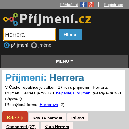
|
Přihlášení
Registrace
příjmení
jméno
MENU ≡
Příjmení:
Herrera
V České republice je celkem
17
lidí s příjmením Herrera.
Příjmení Herrera je
58 120.
nejčastější příjmení
(každý
604 169.
obyvatel)
.
Přechýlená forma:
Herrerová
(2)
Kde žijí
Kdy se narodili
Původ
Osobnosti (27)
Klub Herrera