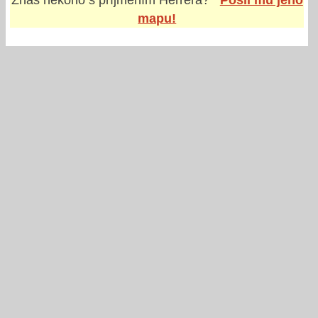
mapu!