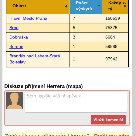
Počet
Každý x-
Oblast
výskytů
tý
Hlavní Město Praha
7
160639
Brno
5
75375
Dobruška
3
6684
Beroun
1
59588
Brandýs nad Labem-Stará
1
97942
Boleslav
Diskuze příjmení Herrera (mapa)
Znáš někoho s příjmením
Herrera
?
Pošli mu jeho