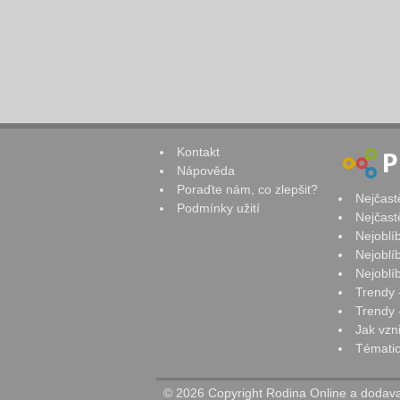
Kontakt
Nápověda
Poraďte nám, co zlepšit?
Nejčast
Podmínky užití
Nejčast
Nejoblí
Nejoblí
Nejoblí
Trendy 
Trendy -
Jak vzn
Tématic
© 2026 Copyright Rodina Online a dodavat