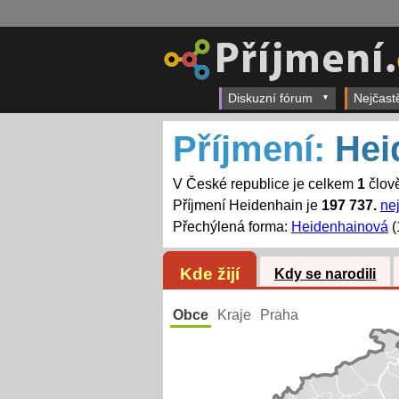
Diskuzní fórum
Nejčast
Příjmení:
Hei
V České republice je celkem
1
člově
Příjmení Heidenhain je
197 737.
nej
Přechýlená forma:
Heidenhainová
(
Kde žijí
Kdy se narodili
Obce
Kraje
Praha