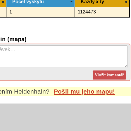
Počet výskytů
Každý x-tý
1
1124473
in (mapa)
mením
Heidenhain
?
Pošli mu jeho mapu!