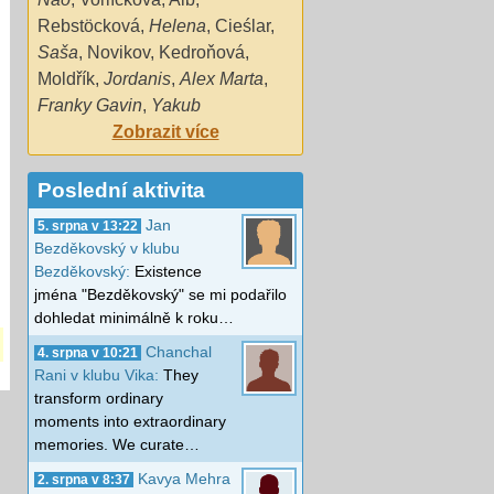
Rebstöcková
,
Helena
,
Cieślar
,
Saša
,
Novikov
,
Kedroňová
,
Moldřík
,
Jordanis
,
Alex Marta
,
Franky Gavin
,
Yakub
Zobrazit více
Poslední aktivita
Jan
5. srpna v 13:22
Bezděkovský v klubu
Bezděkovský:
Existence
jména "Bezděkovský" se mi podařilo
dohledat minimálně k roku…
Chanchal
4. srpna v 10:21
Rani v klubu Vika:
They
transform ordinary
moments into extraordinary
memories. We curate…
Kavya Mehra
2. srpna v 8:37