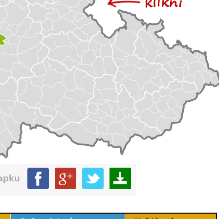
mapku