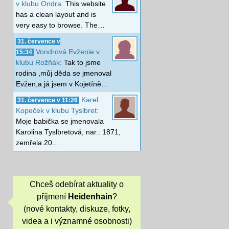
v klubu Ondra:
This website
has a clean layout and is
very easy to browse. The…
31. července v
Vondrová Evženie v
15:34
klubu Rožňák:
Tak to jsme
rodina ,můj děda se jmenoval
Evžen,a já jsem v Kojetíně…
Karel
31. července v 11:26
Kopeček v klubu Tyslbret:
Moje babička se jmenovala
Karolina Tyslbretová, nar.: 1871,
zemřela 20…
Chceš odebírat aktuality o
příjmení
Heidenhain
?
(nové kontakty, diskuze, fotky,
videa a i významné osobnosti)