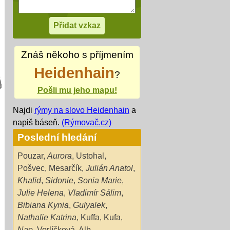
Znáš někoho s příjmením
Heidenhain
?
Pošli mu jeho mapu!
Najdi
rýmy na slovo Heidenhain
a
napiš báseň.
(Rýmovač.cz)
Poslední hledání
Pouzar
,
Aurora
,
Ustohal
,
Pošvec
,
Mesarčík
,
Julián Anatol
,
Khalid
,
Sidonie
,
Sonia Marie
,
Julie Helena
,
Vladimír Sálim
,
Bibiana Kynia
,
Gulyalek
,
Nathalie Katrina
,
Kuffa
,
Kufa
,
Nao
,
Vorlíčková
,
Alb
,