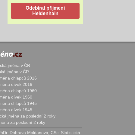
žská jména v ČR
nská jména v ČR
 jména chlapců 2016
 jména dívek 2016
 jména chlapců 1960
 jména dívek 1960
 jména chlapců 1945
 jména dívek 1945
cká jména za poslední 2 roky
jména za poslední 2 roky
PhDr. Dobrava Moldanová, CSc. Statistická