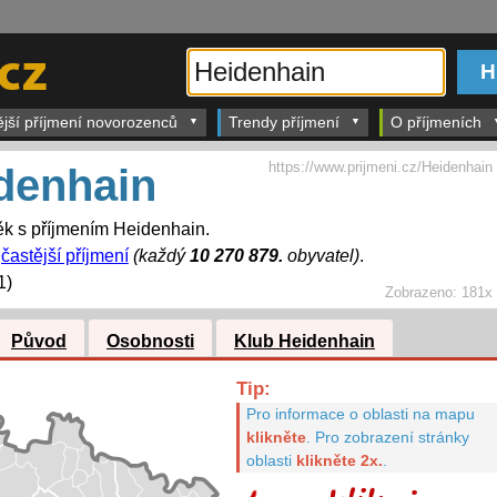
ější příjmení novorozenců
Trendy příjmení
O příjmeních
https://www.prijmeni.cz/Heidenhain
denhain
k s příjmením Heidenhain.
častější příjmení
(každý
10 270 879.
obyvatel)
.
1)
Zobrazeno:
181x
Původ
Osobnosti
Klub Heidenhain
Tip:
Pro informace o oblasti na mapu
klikněte
.
Pro zobrazení stránky
oblasti
klikněte 2x.
.