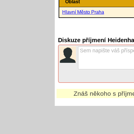
Oblast
Hlavní Město Praha
Diskuze příjmení Heidenha
Znáš někoho s příj