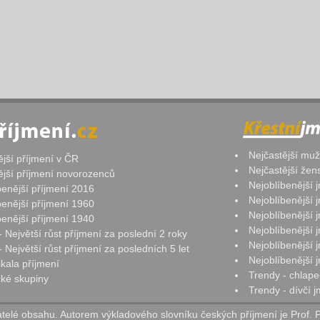
Nejčastější mu
ější příjmení v ČR
Nejčastější že
ější příjmení novorozenců
Nejoblíbenější
benější příjmení 2016
Nejoblíbenější
benější příjmení 1960
Nejoblíbenější
benější příjmení 1940
Nejoblíbenější
- Největší růst příjmení za poslední 2 roky
Nejoblíbenější
 Největší růst příjmení za posledních 5 let
Nejoblíbenější
ikala příjmení
Trendy - chlape
ké skupiny
Trendy - dívčí 
elé obsahu. Autorem výkladového slovníku českých příjmení je Prof. 