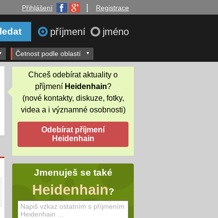
|
Přihlášení
Registrace
příjmení
jméno
Četnost podle oblastí
Chceš odebírat aktuality o
příjmení
Heidenhain
?
(nové kontakty, diskuze, fotky,
videa a i významné osobnosti)
Jmenuješ se také
Heidenhain
?