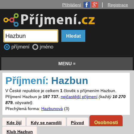
|
Přihlášení
Registrace
příjmení
jméno
MENU ≡
Příjmení:
Hazbun
V České republice je celkem
1
člověk s příjmením Hazbun.
Příjmení Hazbun je
197 737.
nejčastější příjmení
(každý
10 270
879.
obyvatel)
.
Přechýlená forma:
Hazbunová
(3)
Osobnosti
Kde žijí
Kdy se narodili
Původ
Klub Hazbun