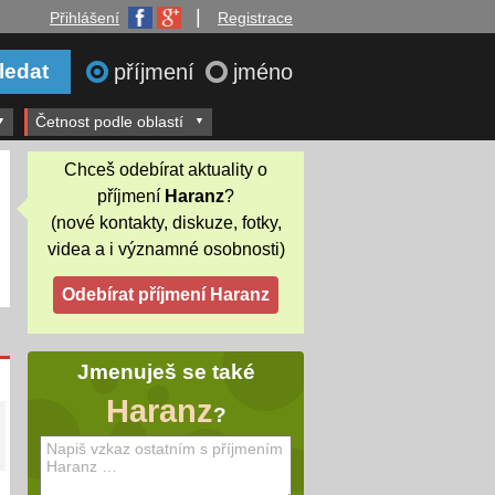
|
Přihlášení
Registrace
příjmení
jméno
Četnost podle oblastí
Chceš odebírat aktuality o
příjmení
Haranz
?
(nové kontakty, diskuze, fotky,
videa a i významné osobnosti)
Jmenuješ se také
Haranz
?