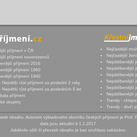
Nejčastější mu
ější příjmení v ČR
Nejčastější že
ější příjmení novorozenců
Nejoblíbenější
benější příjmení 2016
Nejoblíbenější
benější příjmení 1960
Nejoblíbenější
benější příjmení 1940
Nejoblíbenější
- Největší růst příjmení za poslední 2 roky
Nejoblíbenější
 Největší růst příjmení za posledních 5 let
Nejoblíbenější
ikala příjmení
Trendy - chlape
ké skupiny
Trendy - dívčí 
elé obsahu. Autorem výkladového slovníku českých příjmení je Prof. 
data jsou aktuální k 1.1.2017.
Jakékoliv užití či převzetí obsahu je bez souhlasu zakázáno.