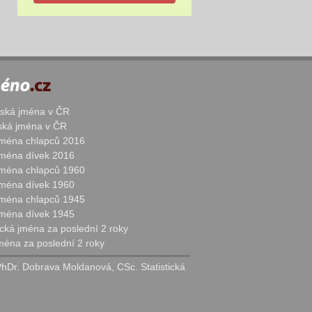
žská jména v ČR
nská jména v ČR
 jména chlapců 2016
 jména dívek 2016
 jména chlapců 1960
 jména dívek 1960
 jména chlapců 1945
 jména dívek 1945
cká jména za poslední 2 roky
jména za poslední 2 roky
PhDr. Dobrava Moldanová, CSc. Statistická