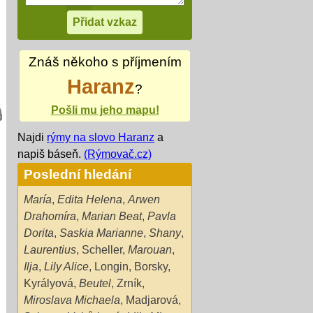
Znáš někoho s příjmením
Haranz
?
Pošli mu jeho mapu!
Najdi
rýmy na slovo Haranz
a
napiš báseň.
(Rýmovač.cz)
Poslední hledání
María
,
Edita Helena
,
Arwen
Drahomíra
,
Marian Beat
,
Pavla
Dorita
,
Saskia Marianne
,
Shany
,
Laurentius
,
Scheller
,
Marouan
,
Ilja
,
Lily Alice
,
Longin
,
Borsky
,
Kyrályová
,
Beutel
,
Zrník
,
Miroslava Michaela
,
Madjarová
,