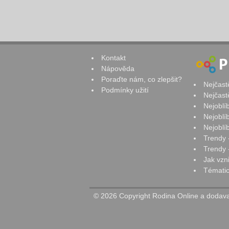
Kontakt
Nápověda
Poraďte nám, co zlepšit?
Nejčast
Podmínky užití
Nejčast
Nejoblí
Nejoblí
Nejoblí
Trendy 
Trendy -
Jak vzn
Tématic
© 2026 Copyright Rodina Online a dodavat