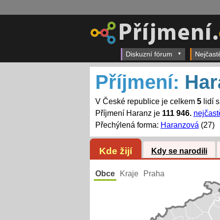
Diskuzní fórum
Nejčast
Příjmení:
Har
V České republice je celkem
5
lidí 
Příjmení Haranz je
111 946.
nejčast
Přechýlená forma:
Haranzová
(27)
Kde žijí
Kdy se narodili
Obce
Kraje
Praha