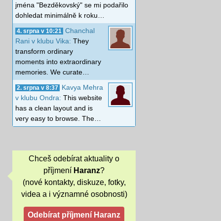
jména "Bezděkovský" se mi podařilo
dohledat minimálně k roku…
Chanchal
4. srpna v 10:21
Rani v klubu Vika:
They
transform ordinary
moments into extraordinary
memories. We curate…
Kavya Mehra
2. srpna v 8:37
v klubu Ondra:
This website
has a clean layout and is
very easy to browse. The…
Chceš odebírat aktuality o
příjmení
Haranz
?
(nové kontakty, diskuze, fotky,
videa a i významné osobnosti)