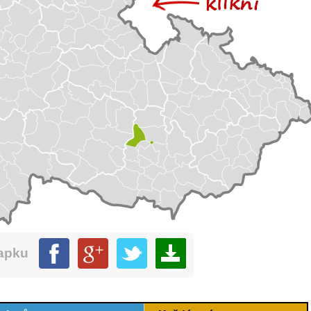
mapku