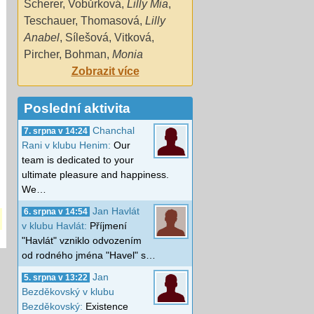
Scherer
,
Vobůrková
,
Lilly Mia
,
Teschauer
,
Thomasová
,
Lilly
Anabel
,
Sílešová
,
Vitková
,
Pircher
,
Bohman
,
Monia
Zobrazit více
Poslední aktivita
Chanchal
7. srpna v 14:24
Rani v klubu Henim:
Our
team is dedicated to your
ultimate pleasure and happiness.
We…
Jan Havlát
6. srpna v 14:54
v klubu Havlát:
Příjmení
"Havlát" vzniklo odvozením
od rodného jména "Havel" s…
Jan
5. srpna v 13:22
Bezděkovský v klubu
Bezděkovský:
Existence