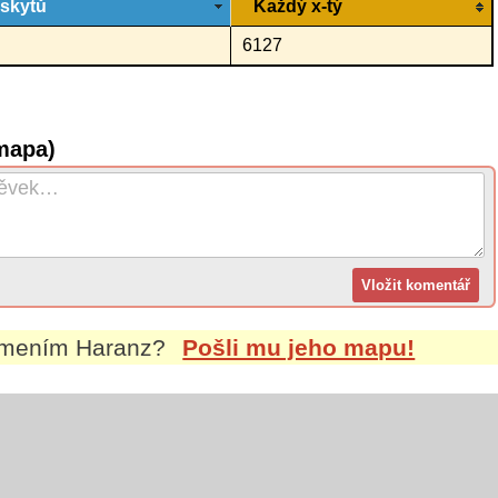
ýskytů
Každý x-tý
6127
mapa)
íjmením
Haranz
?
Pošli mu jeho mapu!