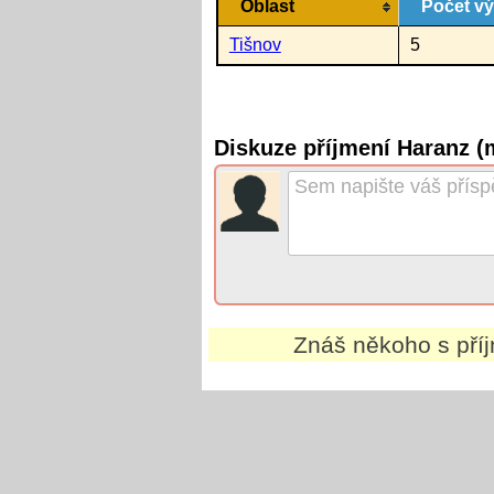
Oblast
Počet v
Tišnov
5
Diskuze příjmení Haranz (
Znáš někoho s př