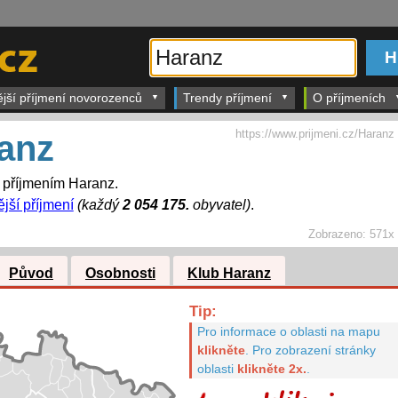
ější příjmení novorozenců
Trendy příjmení
O příjmeních
https://www.prijmeni.cz/Haranz
anz
s příjmením Haranz.
ější příjmení
(každý
2 054 175.
obyvatel)
.
Zobrazeno:
571x
Původ
Osobnosti
Klub Haranz
Tip:
Pro informace o oblasti na mapu
klikněte
.
Pro zobrazení stránky
oblasti
klikněte 2x.
.