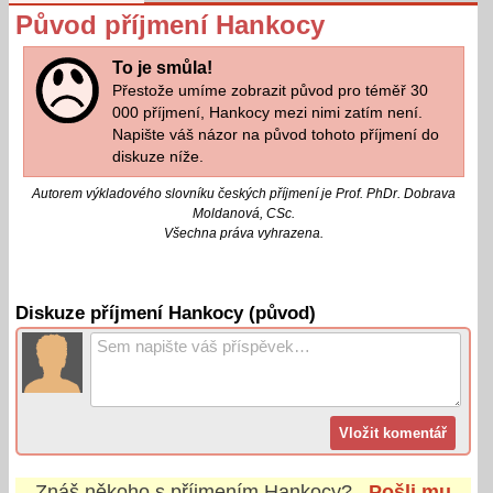
Původ příjmení Hankocy
To je smůla!
Přestože umíme zobrazit původ pro téměř 30
000 příjmení, Hankocy mezi nimi zatím není.
Napište váš názor na původ tohoto příjmení do
diskuze níže.
Autorem výkladového slovníku českých příjmení je Prof. PhDr. Dobrava
Moldanová, CSc.
Všechna práva vyhrazena.
Diskuze příjmení Hankocy (původ)
Znáš někoho s příjmením
Hankocy
?
Pošli mu