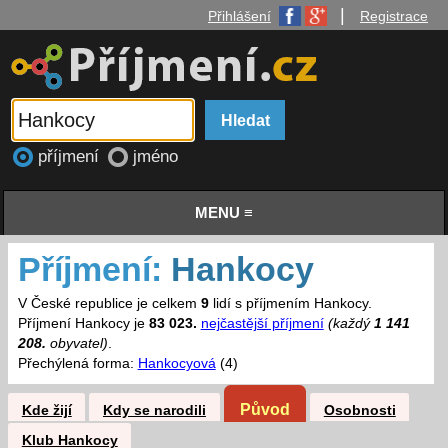
|
Přihlášení
Registrace
příjmení
jméno
MENU ≡
Příjmení:
Hankocy
V České republice je celkem
9
lidí s příjmením Hankocy.
Příjmení Hankocy je
83 023.
nejčastější příjmení
(každý
1 141
208.
obyvatel)
.
Přechýlená forma:
Hankocyová
(4)
Původ
Kde žijí
Kdy se narodili
Osobnosti
Klub Hankocy