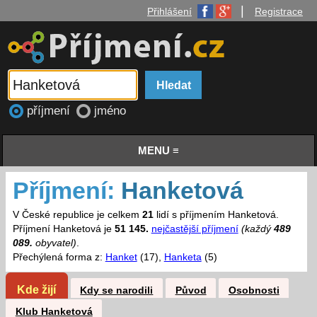
|
Přihlášení
Registrace
příjmení
jméno
MENU ≡
Příjmení:
Hanketová
V České republice je celkem
21
lidí s příjmením Hanketová.
Příjmení Hanketová je
51 145.
nejčastější příjmení
(každý
489
089.
obyvatel)
.
Přechýlená forma z:
Hanket
(17),
Hanketa
(5)
Kde žijí
Kdy se narodili
Původ
Osobnosti
Klub Hanketová