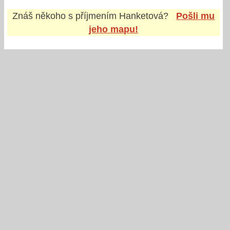
Znáš někoho s příjmením
Hanketová
?
Pošli mu
jeho mapu!