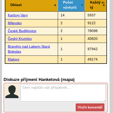
Počet
Každý x-
Oblast
výskytů
tý
Karlovy Vary
14
5937
Milevsko
2
9122
České Budějovice
2
78098
Český Krumlov
1
40820
Brandýs nad Labem-Stará
1
97942
Boleslav
Klatovy
1
49174
Diskuze příjmení Hanketová (mapa)