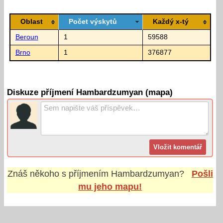
Oblast
Počet výskytů
Každý x-tý
Beroun
1
59588
Brno
1
376877
Diskuze příjmení Hambardzumyan (mapa)
Znáš někoho s příjmením
Hambardzumyan
?
Pošli
mu jeho mapu!