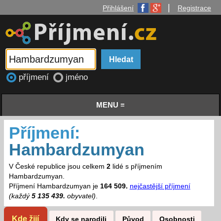
|
Přihlášení
Registrace
příjmení
jméno
MENU ≡
Příjmení:
Hambardzumyan
V České republice jsou celkem
2
lidé s příjmením
Hambardzumyan.
Příjmení Hambardzumyan je
164 509.
nejčastější příjmení
(každý
5 135 439.
obyvatel)
.
Kde žijí
Kdy se narodili
Původ
Osobnosti