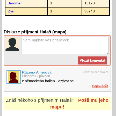
Jaroměř
1
19173
Zlín
1
98749
Diskuze příjmení Halaš (mapa)
Růžena Alinčová
Před více než rokem
Příspěvek k
původu
z německého hallen - ozývat se
Odpovědět
Znáš někoho s příjmením
Halaš
?
Pošli mu jeho
mapu!