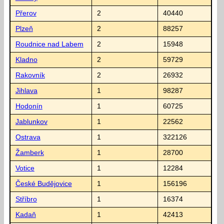
Přerov
2
40440
Plzeň
2
88257
Roudnice nad Labem
2
15948
Kladno
2
59729
Rakovník
2
26932
Jihlava
1
98287
Hodonín
1
60725
Jablunkov
1
22562
Ostrava
1
322126
Žamberk
1
28700
Votice
1
12284
České Budějovice
1
156196
Stříbro
1
16374
Kadaň
1
42413