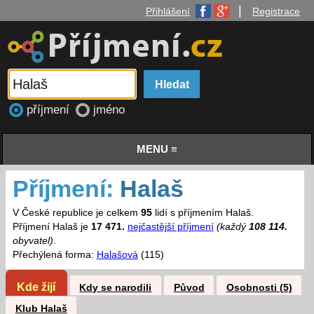
|
Přihlášení
Registrace
příjmení
jméno
MENU ≡
Příjmení:
Halaš
V České republice je celkem
95
lidí s příjmením Halaš.
Příjmení Halaš je
17 471.
nejčastější příjmení
(každý
108 114.
obyvatel)
.
Přechýlená forma:
Halašová
(115)
Kde žijí
Kdy se narodili
Původ
Osobnosti (5)
Klub Halaš