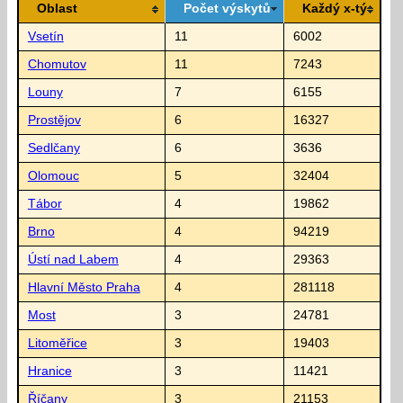
Oblast
Počet výskytů
Každý x-tý
Vsetín
11
6002
Chomutov
11
7243
Louny
7
6155
Prostějov
6
16327
Sedlčany
6
3636
Olomouc
5
32404
Tábor
4
19862
Brno
4
94219
Ústí nad Labem
4
29363
Hlavní Město Praha
4
281118
Most
3
24781
Litoměřice
3
19403
Hranice
3
11421
Říčany
3
21153