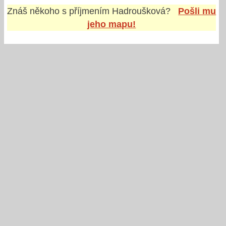
Znáš někoho s příjmením
Hadroušková
?
Pošli mu
jeho mapu!