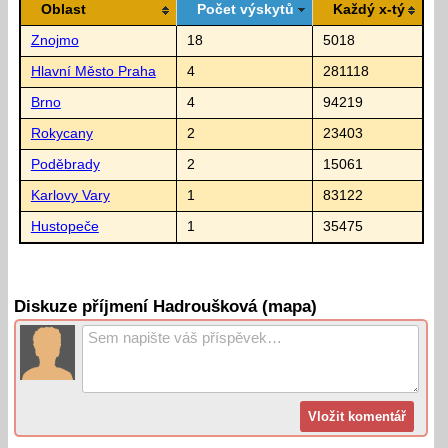
Oblast
Počet výskytů
Každý x-tý
Znojmo
18
5018
Hlavní Město Praha
4
281118
Brno
4
94219
Rokycany
2
23403
Poděbrady
2
15061
Karlovy Vary
1
83122
Hustopeče
1
35475
Diskuze příjmení Hadroušková (mapa)