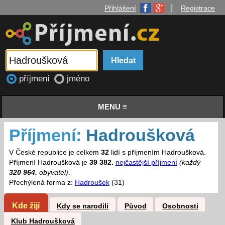
|
Přihlášení
Registrace
příjmení
jméno
MENU ≡
Příjmení:
Hadroušková
V České republice je celkem
32
lidí s příjmením Hadroušková.
Příjmení Hadroušková je
39 382.
nejčastější příjmení
(každý
320 964.
obyvatel)
.
Přechýlená forma z:
Hadroušek
(31)
Kde žijí
Kdy se narodili
Původ
Osobnosti
Klub Hadroušková