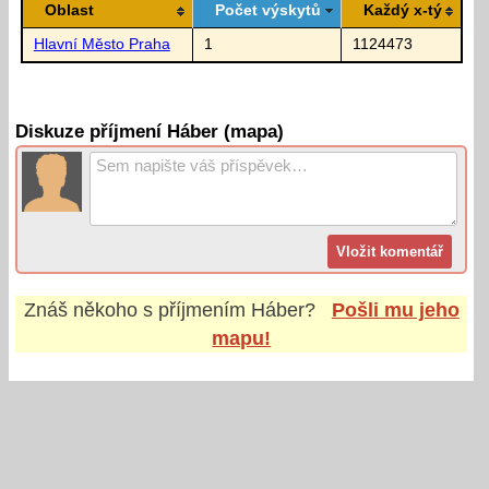
Oblast
Počet výskytů
Každý x-tý
Hlavní Město Praha
1
1124473
Diskuze příjmení Háber (mapa)
Znáš někoho s příjmením
Háber
?
Pošli mu jeho
mapu!