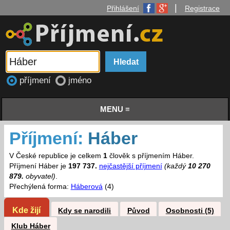
|
Přihlášení
Registrace
příjmení
jméno
MENU ≡
Příjmení:
Háber
V České republice je celkem
1
člověk s příjmením Háber.
Příjmení Háber je
197 737.
nejčastější příjmení
(každý
10 270
879.
obyvatel)
.
Přechýlená forma:
Háberová
(4)
Kde žijí
Kdy se narodili
Původ
Osobnosti (5)
Klub Háber