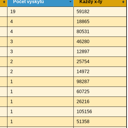
Počet výskytů
Každý x-tý
19
59182
4
18865
4
80531
3
46280
3
12897
2
25754
2
14972
1
98287
1
60725
1
26216
1
105156
1
51358