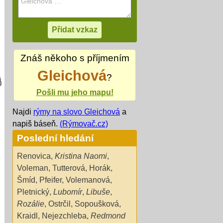
Znáš někoho s příjmením
Gleichová
?
Pošli mu jeho mapu!
Najdi
rýmy na slovo Gleichová
a
napiš báseň.
(Rýmovač.cz)
Poslední hledání
Renovica
,
Kristina Naomi
,
Voleman
,
Tutterová
,
Horák
,
Šmíd
,
Pfeifer
,
Volemanová
,
Pletnický
,
Lubomír
,
Libuše
,
Rozálie
,
Ostrčil
,
Sopoušková
,
Kraidl
,
Nejezchleba
,
Redmond