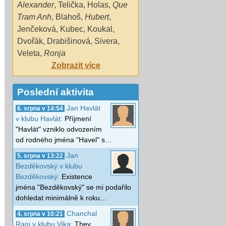
Alexander
,
Telička
,
Holas
,
Que
Tram Anh
,
Blahoš
,
Hubert
,
Jenčeková
,
Kubec
,
Koukal
,
Dvořák
,
Drabišinová
,
Sivera
,
Veleta
,
Ronja
Zobrazit více
Poslední aktivita
Jan Havlát
6. srpna v 14:54
v klubu Havlát:
Příjmení
"Havlát" vzniklo odvozením
od rodného jména "Havel" s…
Jan
5. srpna v 13:22
Bezděkovský v klubu
Bezděkovský:
Existence
jména "Bezděkovský" se mi podařilo
dohledat minimálně k roku…
Chanchal
4. srpna v 10:21
Rani v klubu Vika:
They