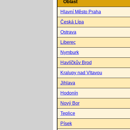
Oblast
Hlavní Město Praha
Česká Lípa
Ostrava
Liberec
Nymburk
Havlíčkův Brod
Kralupy nad Vltavou
Jihlava
Hodonín
Nový Bor
Teplice
Písek