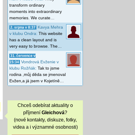
transform ordinary
moments into extraordinary
memories. We curate…
Kavya Mehra
2. srpna v 8:37
v klubu Ondra:
This website
has a clean layout and is
very easy to browse. The…
31. července v
Vondrová Evženie v
15:34
klubu Rožňák:
Tak to jsme
rodina ,můj děda se jmenoval
Evžen,a já jsem v Kojetíně…
Chceš odebírat aktuality o
příjmení
Gleichová
?
(nové kontakty, diskuze, fotky,
videa a i významné osobnosti)