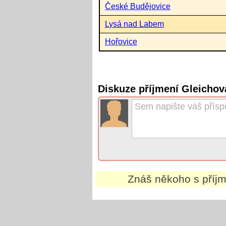
České Budějovice
Lysá nad Labem
Hořovice
Diskuze příjmení Gleichov
Znáš někoho s pří