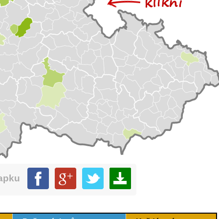
mapku