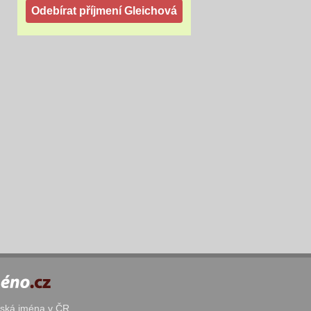
žská jména v ČR