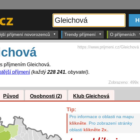
ější příjmení novorozenců
Trendy příjmení
O příjmeních
https://www.prijmeni.cz/Gleichová
ichová
 s příjmením Gleichová.
tější příjmení
(každý
228 241.
obyvatel)
.
Zobrazeno:
499x
Původ
Osobnosti (2)
Klub Gleichová
Tip:
Pro informace o oblasti na mapu
klikněte
.
Pro zobrazení stránky
oblasti
klikněte 2x.
.