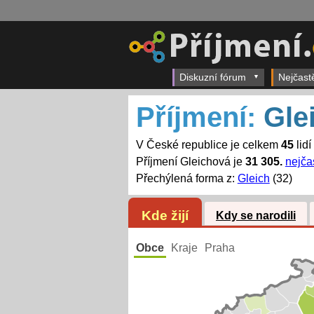
Diskuzní fórum
Nejčast
Příjmení:
Gle
V České republice je celkem
45
lidí
Příjmení Gleichová je
31 305.
nejčas
Přechýlená forma z:
Gleich
(32)
Kde žijí
Kdy se narodili
Obce
Kraje
Praha