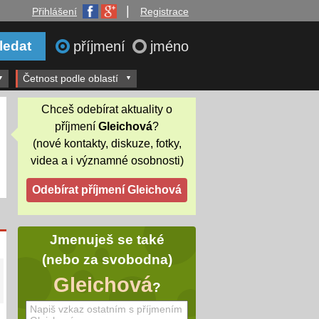
|
Přihlášení
Registrace
příjmení
jméno
Četnost podle oblastí
Chceš odebírat aktuality o
příjmení
Gleichová
?
(nové kontakty, diskuze, fotky,
videa a i významné osobnosti)
Jmenuješ se také
(nebo za svobodna)
Gleichová
?