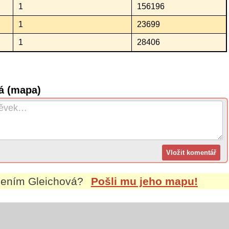
1
156196
1
23699
1
28406
á (mapa)
jmením
Gleichová
?
Pošli mu jeho mapu!