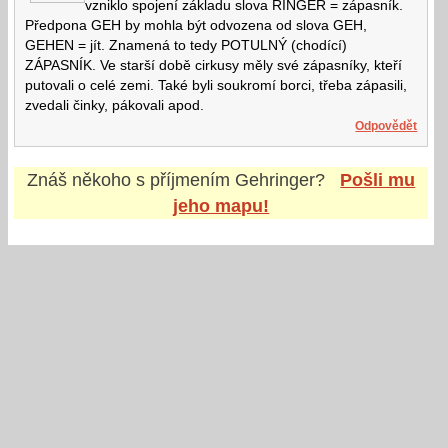
vzniklo spojení základu slova RINGER = zápasník.
Předpona GEH by mohla být odvozena od slova GEH,
GEHEN = jít. Znamená to tedy POTULNÝ (chodící)
ZÁPASNÍK. Ve starší době cirkusy měly své zápasníky, kteří
putovali o celé zemi. Také byli soukromí borci, třeba zápasili,
zvedali činky, pákovali apod.
Odpovědět
Znáš někoho s příjmením
Gehringer
?
Pošli mu
jeho mapu!