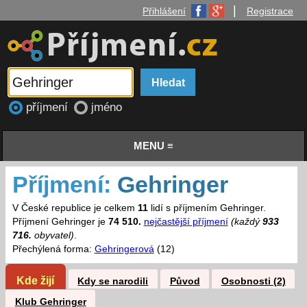
|
Přihlášení
Registrace
příjmení
jméno
MENU ≡
Příjmení:
Gehringer
V České republice je celkem
11
lidí s příjmením Gehringer.
Příjmení Gehringer je
74 510.
nejčastější příjmení
(každý
933
716.
obyvatel)
.
Přechýlená forma:
Gehringerová
(12)
Kde žijí
Kdy se narodili
Původ
Osobnosti (2)
Klub Gehringer