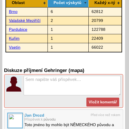
Oblast
Počet výskytů
Každý x-tý
Brno
6
62812
Valašské Meziříčí
2
20799
Pardubice
1
122788
Kuřim
1
22409
Vsetín
1
66022
Diskuze příjmení Gehringer (mapa)
Jan Drozd
Před více než rokem
Příspěvek k
původu
Toto jméno by mohlo být NĚMECKÉHO původu a