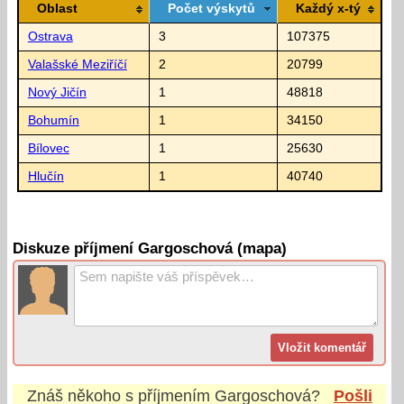
Oblast
Počet výskytů
Každý x-tý
Ostrava
3
107375
Valašské Meziříčí
2
20799
Nový Jičín
1
48818
Bohumín
1
34150
Bílovec
1
25630
Hlučín
1
40740
Diskuze příjmení Gargoschová (mapa)
Znáš někoho s příjmením
Gargoschová
?
Pošli