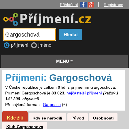
|
Přihlášení
Registrace
příjmení
jméno
MENU ≡
Příjmení:
Gargoschová
V České republice je celkem
9
lidí s příjmením Gargoschová.
Příjmení Gargoschová je
83 023.
nejčastější příjmení
(každý
1
141 208.
obyvatel)
.
Přechýlená forma z:
Gargosch
(6)
Kde žijí
Kdy se narodili
Původ
Osobnosti
Klub Gargoschová