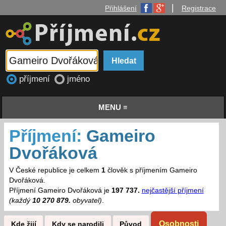
|
Přihlášení
Registrace
příjmení
jméno
MENU ≡
Příjmení:
Gameiro
Dvořáková
V České republice je celkem
1
člověk s příjmením Gameiro
Dvořáková.
Příjmení Gameiro Dvořáková je
197 737.
nejčastější příjmení
(každý
10 270 879.
obyvatel)
.
Osobnosti
Kde žijí
Kdy se narodili
Původ