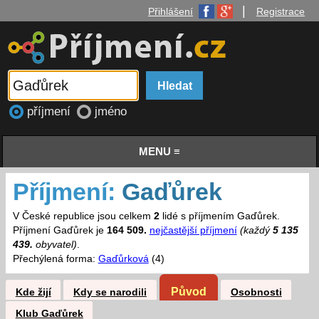
|
Přihlášení
Registrace
příjmení
jméno
MENU ≡
Příjmení:
Gaďůrek
V České republice jsou celkem
2
lidé s příjmením Gaďůrek.
Příjmení Gaďůrek je
164 509.
nejčastější příjmení
(každý
5 135
439.
obyvatel)
.
Přechýlená forma:
Gaďůrková
(4)
Původ
Kde žijí
Kdy se narodili
Osobnosti
Klub Gaďůrek