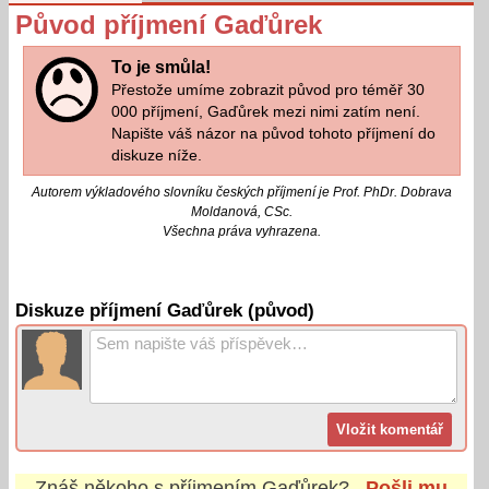
Původ příjmení Gaďůrek
To je smůla!
Přestože umíme zobrazit původ pro téměř 30
000 příjmení, Gaďůrek mezi nimi zatím není.
Napište váš názor na původ tohoto příjmení do
diskuze níže.
Autorem výkladového slovníku českých příjmení je Prof. PhDr. Dobrava
Moldanová, CSc.
Všechna práva vyhrazena.
Diskuze příjmení Gaďůrek (původ)
Znáš někoho s příjmením
Gaďůrek
?
Pošli mu