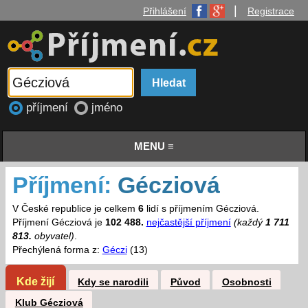
|
Přihlášení
Registrace
příjmení
jméno
MENU ≡
Příjmení:
Gécziová
V České republice je celkem
6
lidí s příjmením Gécziová.
Příjmení Gécziová je
102 488.
nejčastější příjmení
(každý
1 711
813.
obyvatel)
.
Přechýlená forma z:
Géczi
(13)
Kde žijí
Kdy se narodili
Původ
Osobnosti
Klub Gécziová