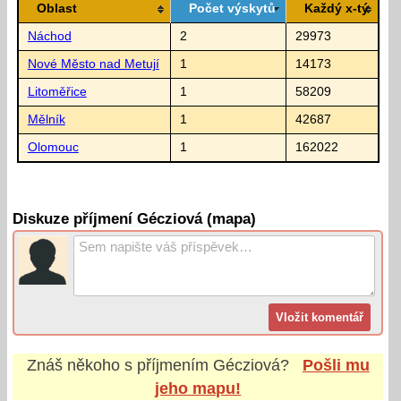
Oblast
Počet výskytů
Každý x-tý
Náchod
2
29973
Nové Město nad Metují
1
14173
Litoměřice
1
58209
Mělník
1
42687
Olomouc
1
162022
Diskuze příjmení Gécziová (mapa)
Znáš někoho s příjmením
Gécziová
?
Pošli mu
jeho mapu!