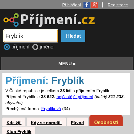
|
Přihlášení
Registrace
příjmení
jméno
MENU ≡
Příjmení:
Fryblík
V České republice je celkem
33
lidí s příjmením Fryblík.
Příjmení Fryblík je
38 622.
nejčastější příjmení
(každý
311 238.
obyvatel)
.
Přechýlená forma:
Fryblíková
(34)
Osobnosti
Kde žijí
Kdy se narodili
Původ
Klub Fryblík