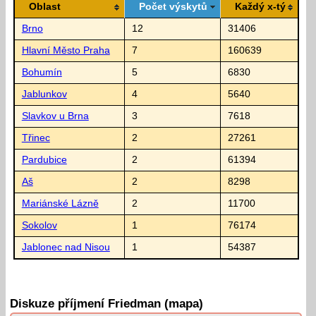
Oblast
Počet výskytů
Každý x-tý
Brno
12
31406
Hlavní Město Praha
7
160639
Bohumín
5
6830
Jablunkov
4
5640
Slavkov u Brna
3
7618
Třinec
2
27261
Pardubice
2
61394
Aš
2
8298
Mariánské Lázně
2
11700
Sokolov
1
76174
Jablonec nad Nisou
1
54387
Diskuze příjmení Friedman (mapa)