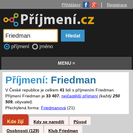
|
Přihlášení
Registrace
příjmení
jméno
MENU ≡
Příjmení:
Friedman
V České republice je celkem
41
lidí s příjmením Friedman.
Příjmení Friedman je
33 407.
nejčastější příjmení
(každý
250
509.
obyvatel)
.
Přechýlená forma:
Friedmanová
(21)
Kde žijí
Kdy se narodili
Původ
Osobnosti (129)
Klub Friedman