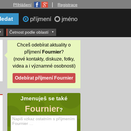
|
Přihlášení
Registrace
příjmení
jméno
Četnost podle oblastí
Chceš odebírat aktuality o
příjmení
Fournier
?
(nové kontakty, diskuze, fotky,
videa a i významné osobnosti)
Jmenuješ se také
Fournier
?