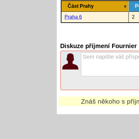
Část Prahy
P
Praha 6
2
Diskuze příjmení Fournier
Znáš někoho s pří