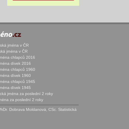
žská jména v ČR
nská jména v ČR
 jména chlapců 2016
 jména dívek 2016
 jména chlapců 1960
 jména dívek 1960
 jména chlapců 1945
 jména dívek 1945
cká jména za poslední 2 roky
jména za poslední 2 roky
PhDr. Dobrava Moldanová, CSc. Statistická