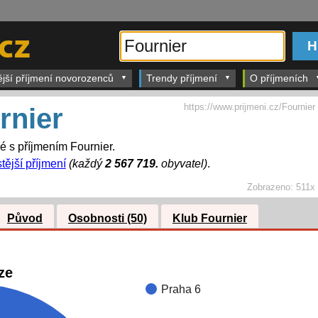
ější příjmení novorozenců
Trendy příjmení
O příjmeních
https://www.prijmeni.cz/Fournier
rnier
é s příjmením Fournier.
tější příjmení
(každý
2 567 719.
obyvatel)
.
Zobrazeno:
511x
Původ
Osobnosti (50)
Klub Fournier
ze
Praha 6