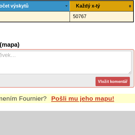
očet výskytů
Každý x-tý
50767
 (mapa)
jmením
Fournier
?
Pošli mu jeho mapu!