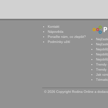
Kontakt
Nápověda
Poraďte nám, co zlepšit?
Nejčast
Podmínky užití
Nejčast
Nejoblí
Nejoblí
Nejoblí
Trendy 
Trendy -
Jak vzn
Tématic
© 2026 Copyright Rodina Online a dodavat