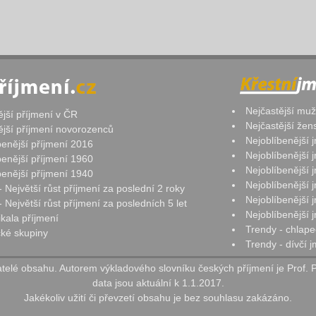
Nejčastější mu
ější příjmení v ČR
Nejčastější že
ější příjmení novorozenců
Nejoblíbenější
benější příjmení 2016
Nejoblíbenější
benější příjmení 1960
Nejoblíbenější
benější příjmení 1940
Nejoblíbenější
- Největší růst příjmení za poslední 2 roky
Nejoblíbenější
 Největší růst příjmení za posledních 5 let
Nejoblíbenější
ikala příjmení
Trendy - chlape
ké skupiny
Trendy - dívčí 
elé obsahu. Autorem výkladového slovníku českých příjmení je Prof. 
data jsou aktuální k 1.1.2017.
Jakékoliv užití či převzetí obsahu je bez souhlasu zakázáno.