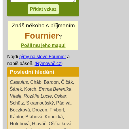
Znáš někoho s příjmením
Fournier
?
Pošli mu jeho mapu!
Najdi
rýmy na slovo Fournier
a
napiš báseň.
(Rýmovač.cz)
Poslední hledání
Castulus
,
Cháb
,
Bardon
,
Čičák
,
Šárek
,
Korch
,
Emma Berenika
,
Vitalij
,
Rozálie Lucie
,
Oskar
,
Schütz
,
Skramoušský
,
Pádivá
,
Boczková
,
Drozen
,
Frýbort
,
Kántor
,
Blahová
,
Kopecká
,
Holubová
,
Hlaváč
,
Oščiatková
,