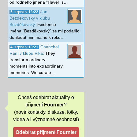
od rodného jména "Havel" s…
Jan
5. srpna v 13:22
Bezděkovský v klubu
Bezděkovský:
Existence
jména "Bezděkovský" se mi podařilo
dohledat minimálně k roku…
Chanchal
4. srpna v 10:21
Rani v klubu Vika:
They
transform ordinary
moments into extraordinary
memories. We curate…
Chceš odebírat aktuality o
příjmení
Fournier
?
(nové kontakty, diskuze, fotky,
videa a i významné osobnosti)