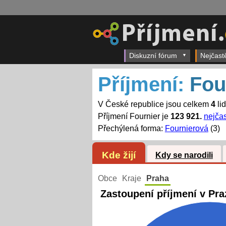
Diskuzní fórum
Nejčast
Příjmení:
Fou
V České republice jsou celkem
4
lid
Příjmení Fournier je
123 921.
nejčas
Přechýlená forma:
Fournierová
(3)
Kde žijí
Kdy se narodili
Obce
Kraje
Praha
Zastoupení příjmení v Pra