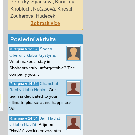
Pernický
,
Špačková
,
Konečný
,
Knobloch
,
Nečasová
,
Knespl
,
Zouharová
,
Hudeček
Zobrazit více
Poslední aktivita
Sneha
8. srpna v 12:57
Oberoi v klubu Krystýna:
What makes a stay in
Shahdara truly unforgettable? The
company you…
Chanchal
7. srpna v 14:24
Rani v klubu Henim:
Our
team is dedicated to your
ultimate pleasure and happiness.
We…
Jan Havlát
6. srpna v 14:54
v klubu Havlát:
Příjmení
"Havlát" vzniklo odvozením