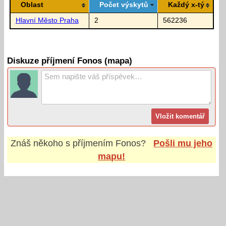
Oblast
Počet výskytů
Každý x-tý
Hlavní Město Praha
2
562236
Diskuze příjmení Fonos (mapa)
Znáš někoho s příjmením
Fonos
?
Pošli mu jeho
mapu!