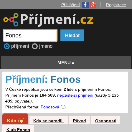
|
Přihlášení
Registrace
příjmení
jméno
MENU ≡
Příjmení:
Fonos
V České republice jsou celkem
2
lidé s příjmením Fonos.
Příjmení Fonos je
164 509.
nejčastější příjmení
(každý
5 135
439.
obyvatel)
.
Přechýlená forma:
Fonosová
(1)
Kde žijí
Kdy se narodili
Původ
Osobnosti
Klub Fonos