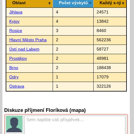
Oblast
Počet výskytů
Každý x-tý
Jihlava
4
24571
Kyjov
4
13842
Rosice
3
8460
Hlavní Město Praha
2
562236
Ústí nad Labem
2
58727
Prostějov
2
48981
Brno
2
188438
Odry
1
17079
Ostrava
1
322126
Diskuze příjmení Floríková (mapa)