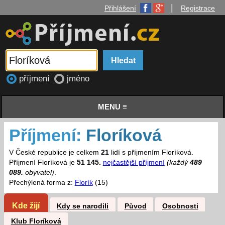
|
Přihlášení
Registrace
příjmení
jméno
MENU ≡
Příjmení:
Floríková
V České republice je celkem
21
lidí s příjmením Floríková.
Příjmení Floríková je
51 145.
nejčastější příjmení
(každý
489
089.
obyvatel)
.
Přechýlená forma z:
Florík
(15)
Kde žijí
Kdy se narodili
Původ
Osobnosti
Klub Floríková