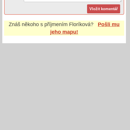
Znáš někoho s příjmením
Floríková
?
Pošli mu
jeho mapu!