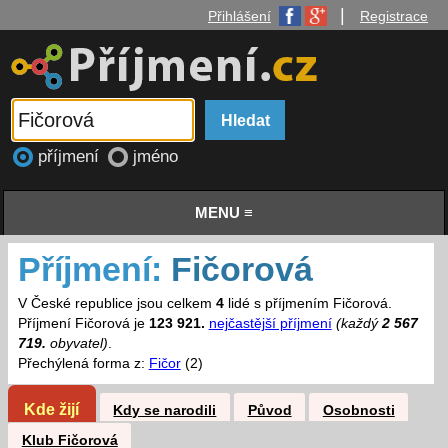
|
Přihlášení
Registrace
příjmení
jméno
MENU ≡
Příjmení:
Fičorová
V České republice jsou celkem
4
lidé s příjmením Fičorová.
Příjmení Fičorová je
123 921.
nejčastější příjmení
(každý
2 567
719.
obyvatel)
.
Přechýlená forma z:
Fičor
(2)
Kde žijí
Kdy se narodili
Původ
Osobnosti
Klub Fičorová