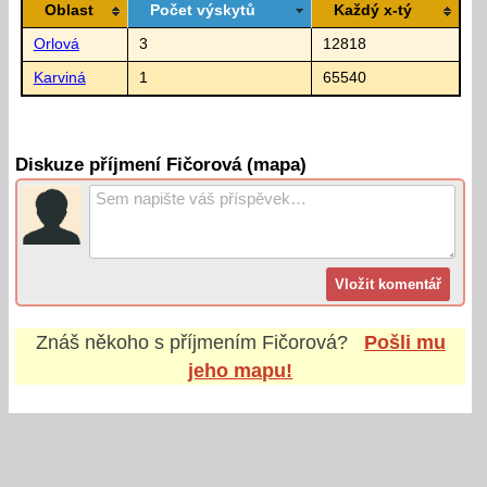
Oblast
Počet výskytů
Každý x-tý
Orlová
3
12818
Karviná
1
65540
Diskuze příjmení Fičorová (mapa)
Znáš někoho s příjmením
Fičorová
?
Pošli mu
jeho mapu!