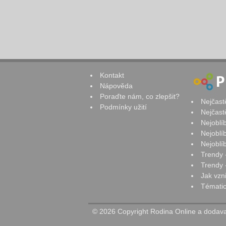
Kontakt
Nápověda
Poraďte nám, co zlepšit?
Nejčast
Podmínky užití
Nejčast
Nejoblí
Nejoblí
Nejoblí
Trendy 
Trendy -
Jak vzn
Tématic
© 2026 Copyright Rodina Online a dodavat