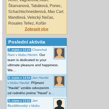
Škarvanová
,
Tabáková
,
Ponec
,
Schachtschneiderová
,
Max Carl
,
Mandlová
,
Velecký Nečas
,
Rosales Tellez
,
Kořán
Zobrazit více
Poslední aktivita
Chanchal
7. srpna v 14:24
Rani v klubu Henim:
Our
team is dedicated to your
ultimate pleasure and happiness.
We…
Jan Havlát
6. srpna v 14:54
v klubu Havlát:
Příjmení
"Havlát" vzniklo odvozením
od rodného jména "Havel" s…
Jan
5. srpna v 13:22
Bezděkovský v klubu