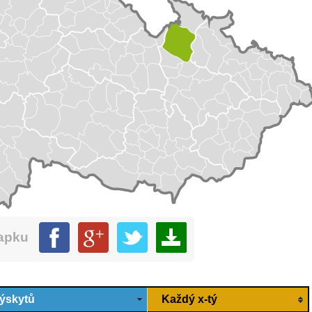
mapku
ýskytů
Každý x-tý