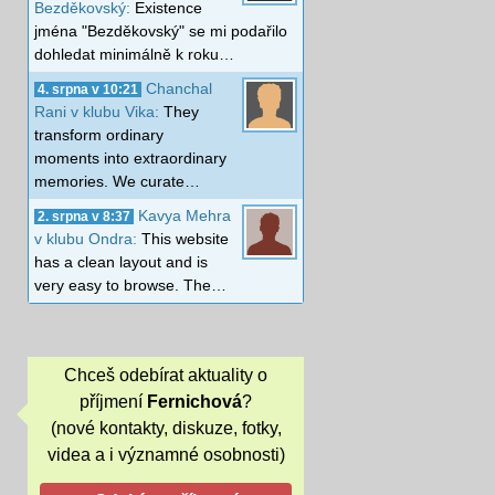
Bezděkovský:
Existence
jména "Bezděkovský" se mi podařilo
dohledat minimálně k roku…
Chanchal
4. srpna v 10:21
Rani v klubu Vika:
They
transform ordinary
moments into extraordinary
memories. We curate…
Kavya Mehra
2. srpna v 8:37
v klubu Ondra:
This website
has a clean layout and is
very easy to browse. The…
Chceš odebírat aktuality o
příjmení
Fernichová
?
(nové kontakty, diskuze, fotky,
videa a i významné osobnosti)