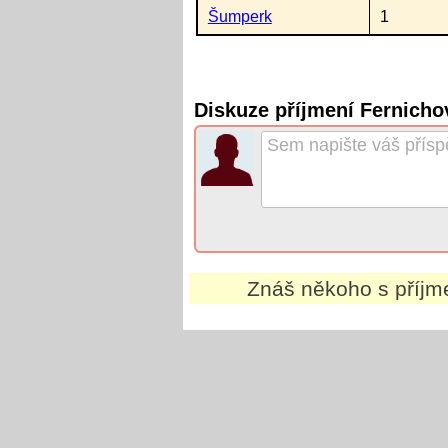
Šumperk
1
Diskuze příjmení Fernicho
Znáš někoho s příj