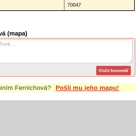
70047
vá (mapa)
mením
Fernichová
?
Pošli mu jeho mapu!