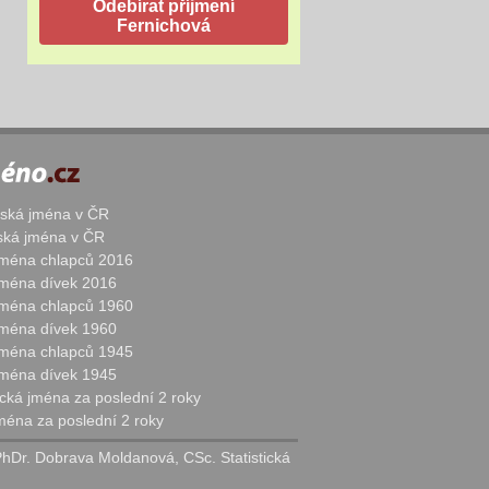
žská jména v ČR
nská jména v ČR
 jména chlapců 2016
 jména dívek 2016
 jména chlapců 1960
 jména dívek 1960
 jména chlapců 1945
 jména dívek 1945
cká jména za poslední 2 roky
jména za poslední 2 roky
PhDr. Dobrava Moldanová, CSc. Statistická