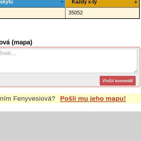
ýskytů
Každý x-tý
35052
iová (mapa)
ením
Fenyvesiová
?
Pošli mu jeho mapu!