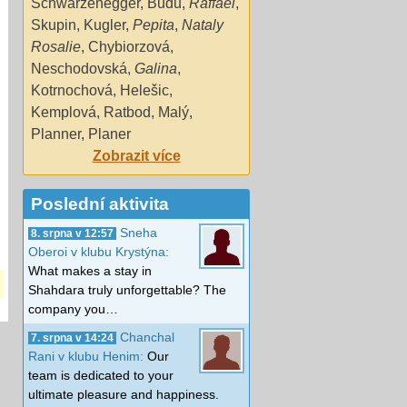
Schwarzenegger
,
Budu
,
Raffael
,
Skupin
,
Kugler
,
Pepita
,
Nataly
Rosalie
,
Chybiorzová
,
Neschodovská
,
Galina
,
Kotrnochová
,
Helešic
,
Kemplová
,
Ratbod
,
Malý
,
Planner
,
Planer
Zobrazit více
Poslední aktivita
Sneha
8. srpna v 12:57
Oberoi v klubu Krystýna:
What makes a stay in
Shahdara truly unforgettable? The
company you…
Chanchal
7. srpna v 14:24
Rani v klubu Henim:
Our
team is dedicated to your
ultimate pleasure and happiness.