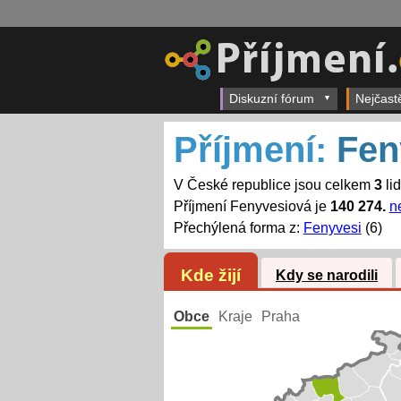
Diskuzní fórum
Nejčast
Příjmení:
Fen
V České republice jsou celkem
3
li
Příjmení Fenyvesiová je
140 274.
n
Přechýlená forma z:
Fenyvesi
(6)
Kde žijí
Kdy se narodili
Obce
Kraje
Praha