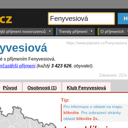
ější příjmení novorozenců
Trendy příjmení
O příjmeních
https://www.prijmeni.cz/Fenyvesiová
yvesiová
dé s příjmením Fenyvesiová.
ejčastější příjmení
(každý
3 423 626.
obyvatel)
.
Zobrazeno:
217x
Původ
Osobnosti (1)
Klub Fenyvesiová
Tip:
Pro informace o oblasti na mapu
klikněte
.
Pro zobrazení stránky
oblasti
klikněte 2x.
.