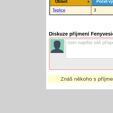
Oblast
Počet v
Teplice
3
Diskuze příjmení Fenyves
Znáš někoho s příjm