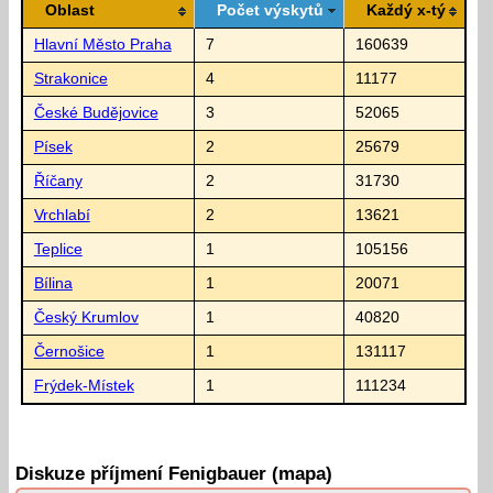
Oblast
Počet výskytů
Každý x-tý
Hlavní Město Praha
7
160639
Strakonice
4
11177
České Budějovice
3
52065
Písek
2
25679
Říčany
2
31730
Vrchlabí
2
13621
Teplice
1
105156
Bílina
1
20071
Český Krumlov
1
40820
Černošice
1
131117
Frýdek-Místek
1
111234
Diskuze příjmení Fenigbauer (mapa)