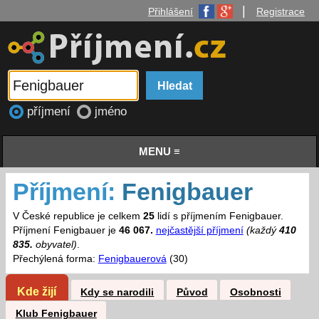
|
Přihlášení
Registrace
příjmení
jméno
MENU ≡
Příjmení:
Fenigbauer
V České republice je celkem
25
lidí s příjmením Fenigbauer.
Příjmení Fenigbauer je
46 067.
nejčastější příjmení
(každý
410
835.
obyvatel)
.
Přechýlená forma:
Fenigbauerová
(30)
Kde žijí
Kdy se narodili
Původ
Osobnosti
Klub Fenigbauer