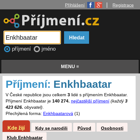
|
Přihlášení
Registrace
příjmení
jméno
MENU ≡
Příjmení:
Enkhbaatar
V České republice jsou celkem
3
lidé s příjmením Enkhbaatar.
Příjmení Enkhbaatar je
140 274.
nejčastější příjmení
(každý
3
423 626.
obyvatel)
.
Přechýlená forma:
Enkhbaatarová
(1)
Kde žijí
Kdy se narodili
Původ
Osobnosti
Klub Enkhbaatar