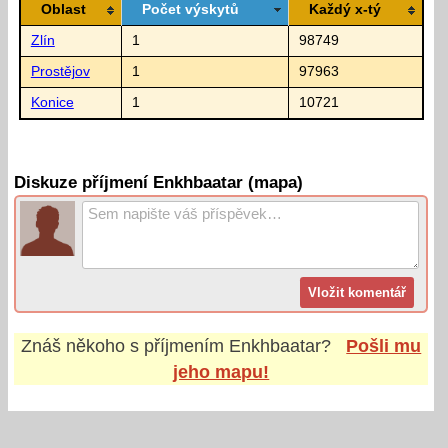
Oblast
Počet výskytů
Každý x-tý
Zlín
1
98749
Prostějov
1
97963
Konice
1
10721
Diskuze příjmení Enkhbaatar (mapa)
Znáš někoho s příjmením
Enkhbaatar
?
Pošli mu
jeho mapu!