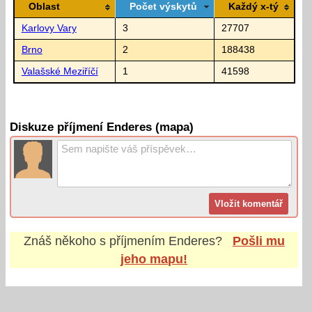
Oblast
Počet výskytů
Každý x-tý
Karlovy Vary
3
27707
Brno
2
188438
Valašské Meziříčí
1
41598
Diskuze příjmení Enderes (mapa)
Znáš někoho s příjmením
Enderes
?
Pošli mu
jeho mapu!