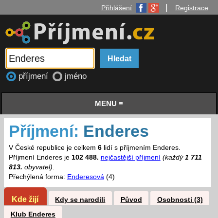
|
Přihlášení
Registrace
příjmení
jméno
MENU ≡
Příjmení:
Enderes
V České republice je celkem
6
lidí s příjmením Enderes.
Příjmení Enderes je
102 488.
nejčastější příjmení
(každý
1 711
813.
obyvatel)
.
Přechýlená forma:
Enderesová
(4)
Kde žijí
Kdy se narodili
Původ
Osobnosti (3)
Klub Enderes