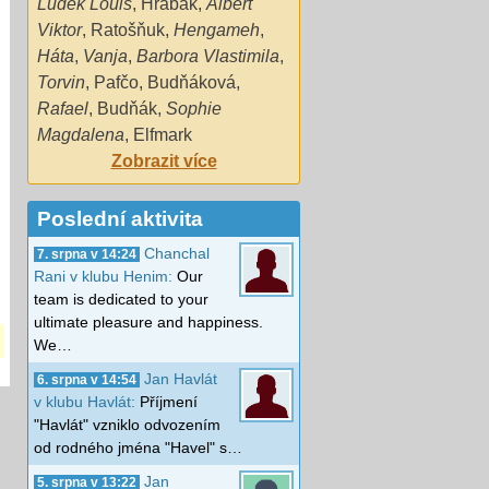
Luděk Louis
,
Hrabák
,
Albert
Viktor
,
Ratošňuk
,
Hengameh
,
Háta
,
Vanja
,
Barbora Vlastimila
,
Torvin
,
Pafčo
,
Budňáková
,
Rafael
,
Budňák
,
Sophie
Magdalena
,
Elfmark
Zobrazit více
Poslední aktivita
Chanchal
7. srpna v 14:24
Rani v klubu Henim:
Our
team is dedicated to your
ultimate pleasure and happiness.
We…
Jan Havlát
6. srpna v 14:54
v klubu Havlát:
Příjmení
"Havlát" vzniklo odvozením
od rodného jména "Havel" s…
Jan
5. srpna v 13:22