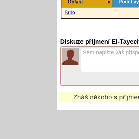
Oblast
Počet v
Brno
1
Diskuze příjmení El-Tayec
Znáš někoho s příjm