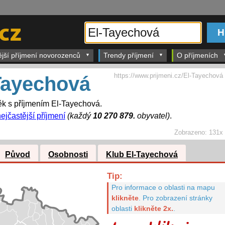
ější příjmení novorozenců
Trendy příjmení
O příjmeních
https://www.prijmeni.cz/El-Tayechová
Tayechová
k s příjmením El-Tayechová.
ejčastější příjmení
(každý
10 270 879.
obyvatel)
.
Zobrazeno:
131x
Původ
Osobnosti
Klub El-Tayechová
Tip:
Pro informace o oblasti na mapu
klikněte
.
Pro zobrazení stránky
oblasti
klikněte 2x.
.