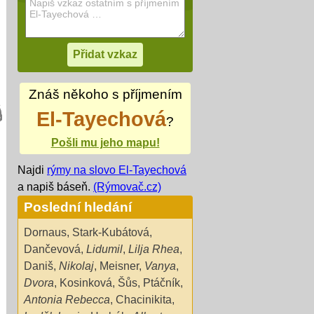
Znáš někoho s příjmením
El-Tayechová
?
Pošli mu jeho mapu!
Najdi
rýmy na slovo El-Tayechová
a napiš báseň.
(Rýmovač.cz)
Poslední hledání
Dornaus
,
Stark-Kubátová
,
Dančevová
,
Lidumil
,
Lilja Rhea
,
Daniš
,
Nikolaj
,
Meisner
,
Vanya
,
Dvora
,
Kosinková
,
Šůs
,
Ptáčník
,
Antonia Rebecca
,
Chacinikita
,