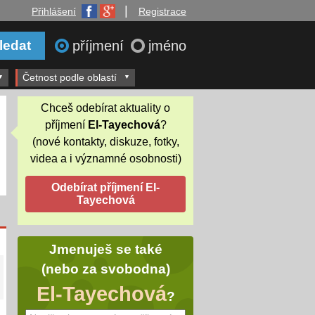
|
Přihlášení
Registrace
příjmení
jméno
Četnost podle oblastí
Chceš odebírat aktuality o
příjmení
El-Tayechová
?
(nové kontakty, diskuze, fotky,
videa a i významné osobnosti)
Jmenuješ se také
(nebo za svobodna)
El-Tayechová
?