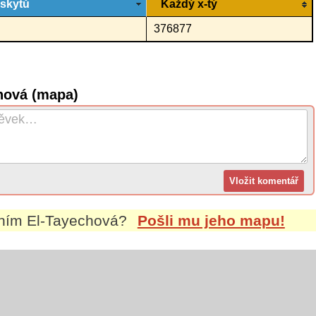
ýskytů
Každý x-tý
376877
hová (mapa)
ením
El-Tayechová
?
Pošli mu jeho mapu!