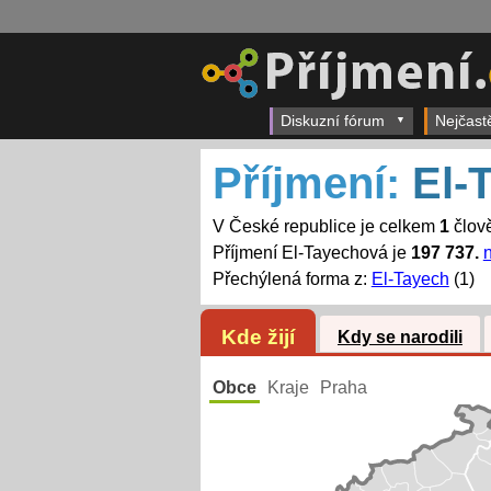
Diskuzní fórum
Nejčast
Příjmení:
El-
V České republice je celkem
1
člově
Příjmení El-Tayechová je
197 737.
n
Přechýlená forma z:
El-Tayech
(1)
Kde žijí
Kdy se narodili
Obce
Kraje
Praha