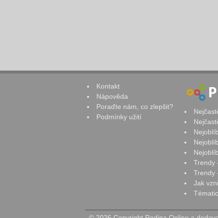
Kontakt
Nápověda
Poraďte nám, co zlepšit?
Nejčast
Podmínky užití
Nejčast
Nejoblí
Nejoblí
Nejoblí
Trendy 
Trendy -
Jak vzn
Tématic
© 2026 Copyright Rodina Online a dodavat