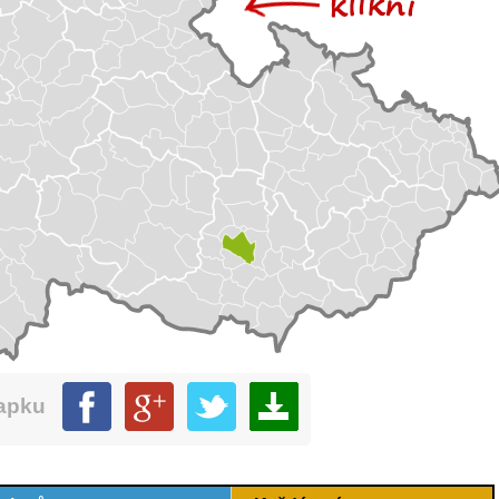
mapku