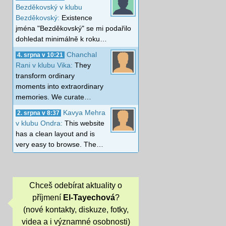
Bezděkovský v klubu
Bezděkovský:
Existence
jména "Bezděkovský" se mi podařilo
dohledat minimálně k roku…
Chanchal
4. srpna v 10:21
Rani v klubu Vika:
They
transform ordinary
moments into extraordinary
memories. We curate…
Kavya Mehra
2. srpna v 8:37
v klubu Ondra:
This website
has a clean layout and is
very easy to browse. The…
Chceš odebírat aktuality o
příjmení
El-Tayechová
?
(nové kontakty, diskuze, fotky,
videa a i významné osobnosti)