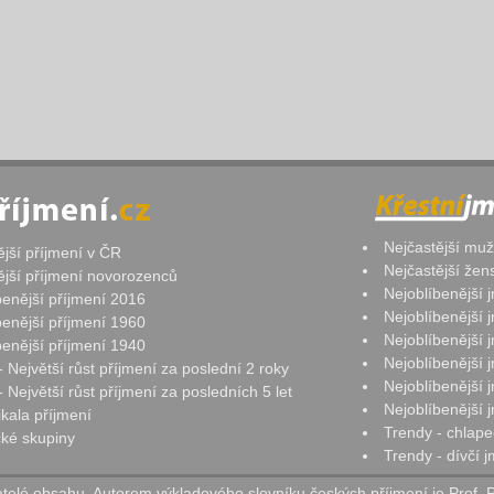
Nejčastější mu
ější příjmení v ČR
Nejčastější že
ější příjmení novorozenců
Nejoblíbenější
benější příjmení 2016
Nejoblíbenější
benější příjmení 1960
Nejoblíbenější
benější příjmení 1940
Nejoblíbenější
- Největší růst příjmení za poslední 2 roky
Nejoblíbenější
 Největší růst příjmení za posledních 5 let
Nejoblíbenější
ikala příjmení
Trendy - chlape
ké skupiny
Trendy - dívčí 
elé obsahu. Autorem výkladového slovníku českých příjmení je Prof. 