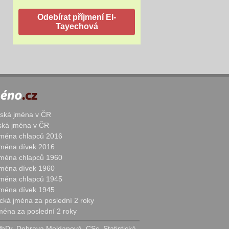
žská jména v ČR
nská jména v ČR
 jména chlapců 2016
 jména dívek 2016
 jména chlapců 1960
 jména dívek 1960
 jména chlapců 1945
 jména dívek 1945
cká jména za poslední 2 roky
jména za poslední 2 roky
PhDr. Dobrava Moldanová, CSc. Statistická