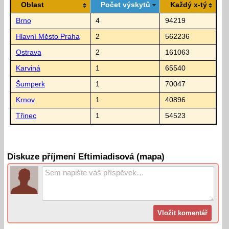
Oblast
Počet výskytů
Každý x-tý
Brno
4
94219
Hlavní Město Praha
2
562236
Ostrava
2
161063
Karviná
1
65540
Šumperk
1
70047
Krnov
1
40896
Třinec
1
54523
Diskuze příjmení Eftimiadisová (mapa)