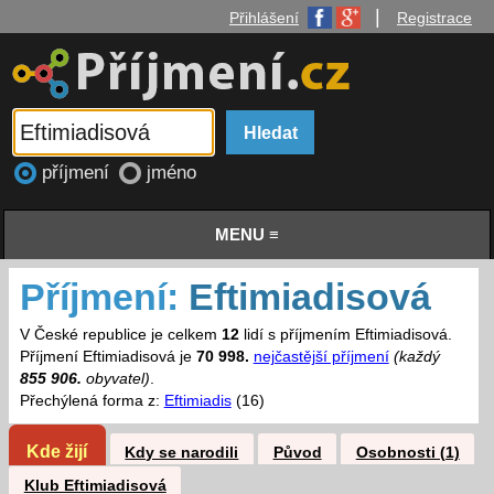
|
Přihlášení
Registrace
příjmení
jméno
MENU ≡
Příjmení:
Eftimiadisová
V České republice je celkem
12
lidí s příjmením Eftimiadisová.
Příjmení Eftimiadisová je
70 998.
nejčastější příjmení
(každý
855 906.
obyvatel)
.
Přechýlená forma z:
Eftimiadis
(16)
Kde žijí
Kdy se narodili
Původ
Osobnosti (1)
Klub Eftimiadisová