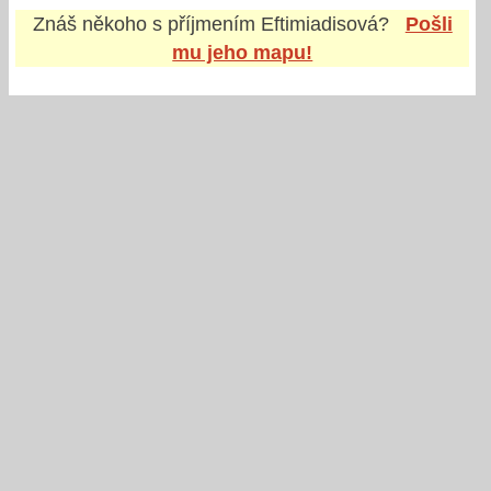
Znáš někoho s příjmením
Eftimiadisová
?
Pošli
mu jeho mapu!