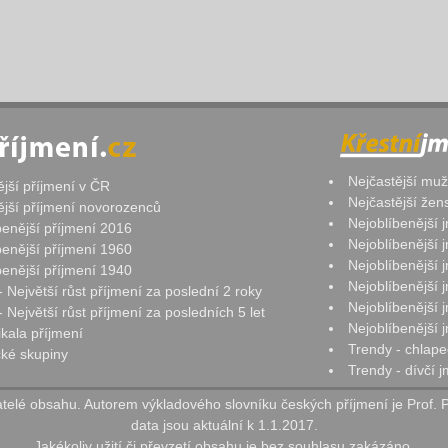
Nejčastější mu
ější příjmení v ČR
Nejčastější že
ější příjmení novorozenců
Nejoblíbenější
benější příjmení 2016
Nejoblíbenější
benější příjmení 1960
Nejoblíbenější
benější příjmení 1940
Nejoblíbenější
- Největší růst příjmení za poslední 2 roky
Nejoblíbenější
 Největší růst příjmení za posledních 5 let
Nejoblíbenější
ikala příjmení
Trendy - chlape
ké skupiny
Trendy - dívčí 
elé obsahu. Autorem výkladového slovníku českých příjmení je Prof. 
data jsou aktuální k 1.1.2017.
Jakékoliv užití či převzetí obsahu je bez souhlasu zakázáno.