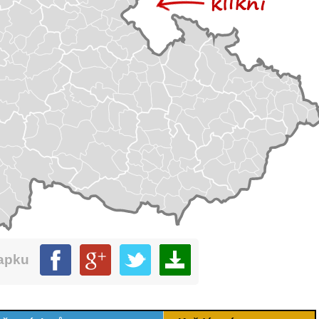
mapku