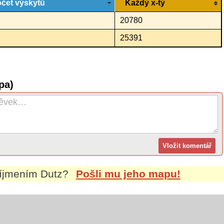
čet výskytů
Každý x-tý
20780
25391
pa)
říjmením
Dutz
?
Pošli mu jeho mapu!