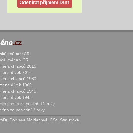
žská jména v ČR
nská jména v ČR
 jména chlapců 2016
 jména dívek 2016
 jména chlapců 1960
 jména dívek 1960
 jména chlapců 1945
 jména dívek 1945
cká jména za poslední 2 roky
jména za poslední 2 roky
PhDr. Dobrava Moldanová, CSc. Statistická