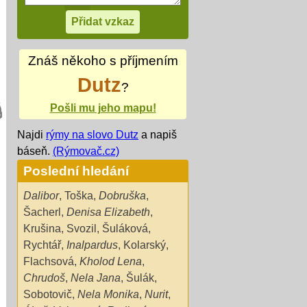
Znáš někoho s příjmením
Dutz
?
Pošli mu jeho mapu!
Najdi
rýmy na slovo Dutz
a napiš
báseň.
(Rýmovač.cz)
Poslední hledání
Dalibor
,
Toška
,
Dobruška
,
Šacherl
,
Denisa Elizabeth
,
Krušina
,
Svozil
,
Šuláková
,
Rychtář
,
Inalpardus
,
Kolarský
,
Flachsová
,
Kholod Lena
,
Chrudoš
,
Nela Jana
,
Šulák
,
Sobotovič
,
Nela Monika
,
Nurit
,