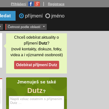
|
Přihlášení
Registrace
příjmení
jméno
Četnost podle oblastí
Chceš odebírat aktuality o
příjmení
Dutz
?
(nové kontakty, diskuze, fotky,
videa a i významné osobnosti)
Jmenuješ se také
Dutz
?