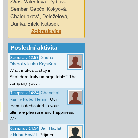
Ákoš
,
Valentová
,
Rydlová
,
Sember
,
Gabčo
,
Kokyová
,
Chaloupková
,
Doleželová
,
Dunka
,
Bílek
,
Kotásek
Zobrazit více
Poslední aktivita
Sneha
8. srpna v 12:57
Oberoi v klubu Krystýna:
What makes a stay in
Shahdara truly unforgettable? The
company you…
Chanchal
7. srpna v 14:24
Rani v klubu Henim:
Our
team is dedicated to your
ultimate pleasure and happiness.
We…
Jan Havlát
6. srpna v 14:54
v klubu Havlát:
Příjmení