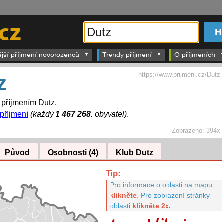
ější příjmení novorozenců
Trendy příjmení
O příjmeních
https://www.prijmeni.cz/Dutz
z
s příjmením Dutz.
 příjmení
(každý
1 467 268.
obyvatel)
.
Zobrazeno:
394x
Původ
Osobnosti (4)
Klub Dutz
Tip:
Pro informace o oblasti na mapu
klikněte
.
Pro zobrazení stránky
oblasti
klikněte 2x.
.