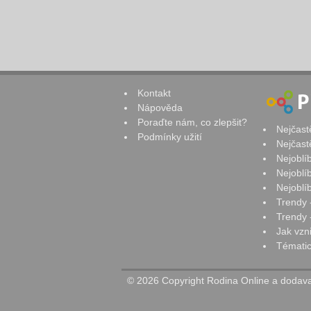
Kontakt
Nápověda
Poraďte nám, co zlepšit?
Nejčast
Podmínky užití
Nejčast
Nejoblí
Nejoblí
Nejoblí
Trendy 
Trendy -
Jak vzn
Tématic
© 2026 Copyright Rodina Online a dodavat