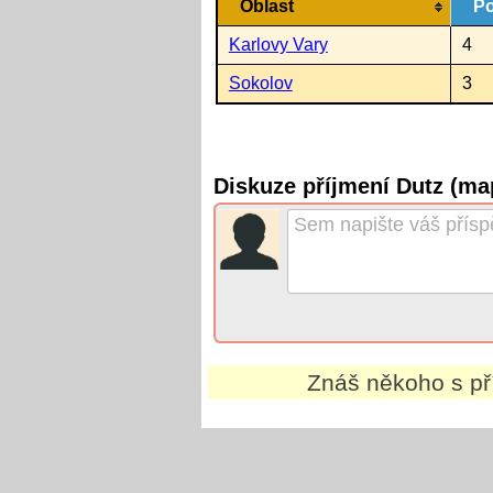
Oblast
Po
Karlovy Vary
4
Sokolov
3
Diskuze příjmení Dutz (ma
Znáš někoho s p