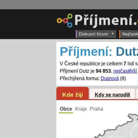
Diskuzní fórum
Nejčast
Příjmení:
Dut
V České republice je celkem
7
lidí 
Příjmení Dutz je
94 853.
nejčastější
Přechýlená forma:
Dutzová
(8)
Kde žijí
Kdy se narodili
Obce
Kraje
Praha