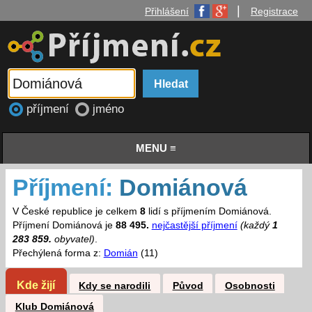
|
Přihlášení
Registrace
příjmení
jméno
MENU ≡
Příjmení:
Domiánová
V České republice je celkem
8
lidí s příjmením Domiánová.
Příjmení Domiánová je
88 495.
nejčastější příjmení
(každý
1
283 859.
obyvatel)
.
Přechýlená forma z:
Domián
(11)
Kde žijí
Kdy se narodili
Původ
Osobnosti
Klub Domiánová