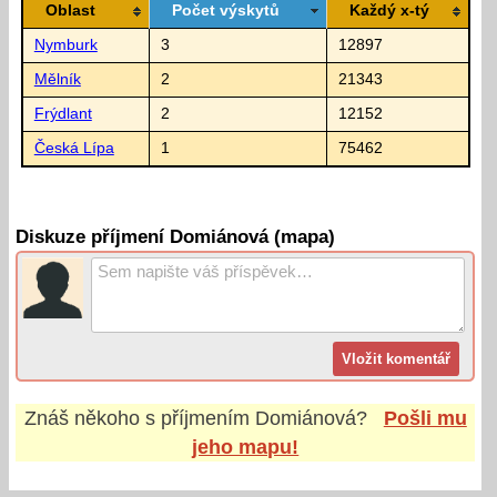
Oblast
Počet výskytů
Každý x-tý
Nymburk
3
12897
Mělník
2
21343
Frýdlant
2
12152
Česká Lípa
1
75462
Diskuze příjmení Domiánová (mapa)
Znáš někoho s příjmením
Domiánová
?
Pošli mu
jeho mapu!