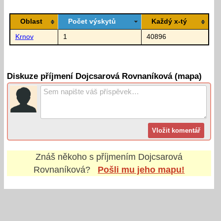
Oblast
Počet výskytů
Každý x-tý
Krnov
1
40896
Diskuze příjmení Dojcsarová Rovnaníková (mapa)
Znáš někoho s příjmením
Dojcsarová
Rovnaníková
?
Pošli mu jeho mapu!