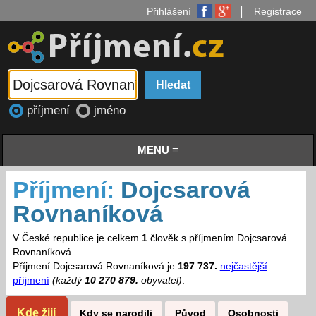
|
Přihlášení
Registrace
příjmení
jméno
MENU ≡
Příjmení:
Dojcsarová
Rovnaníková
V České republice je celkem
1
člověk s příjmením Dojcsarová
Rovnaníková.
Příjmení Dojcsarová Rovnaníková je
197 737.
nejčastější
příjmení
(každý
10 270 879.
obyvatel)
.
Kde žijí
Kdy se narodili
Původ
Osobnosti