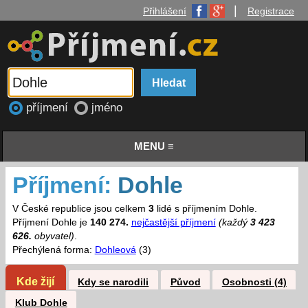
|
Přihlášení
Registrace
příjmení
jméno
MENU ≡
Příjmení:
Dohle
V České republice jsou celkem
3
lidé s příjmením Dohle.
Příjmení Dohle je
140 274.
nejčastější příjmení
(každý
3 423
626.
obyvatel)
.
Přechýlená forma:
Dohleová
(3)
Kde žijí
Kdy se narodili
Původ
Osobnosti (4)
Klub Dohle