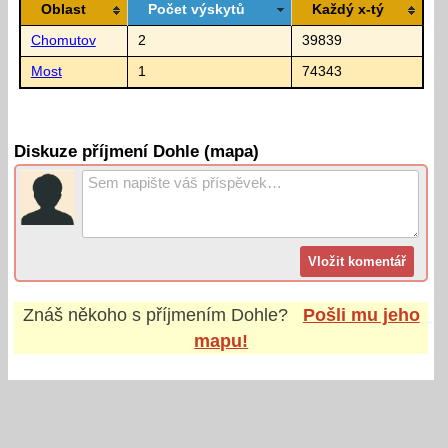
Oblast
Počet výskytů
Každý x-tý
Chomutov
2
39839
Most
1
74343
Diskuze příjmení Dohle (mapa)
Znáš někoho s příjmením
Dohle
?
Pošli mu jeho
mapu!