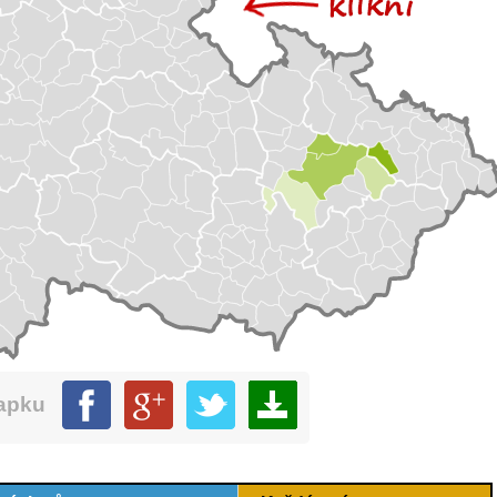
mapku