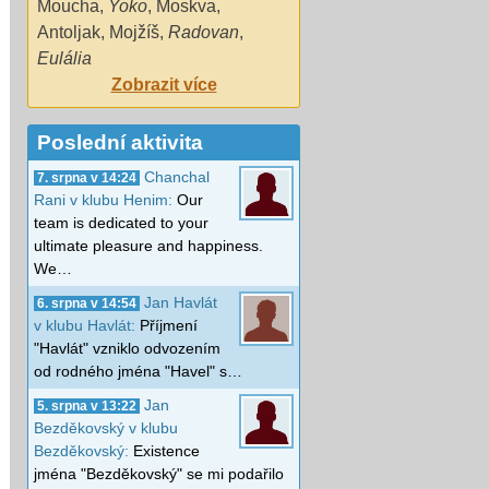
Moucha
,
Yoko
,
Moskva
,
Antoljak
,
Mojžíš
,
Radovan
,
Eulália
Zobrazit více
Poslední aktivita
Chanchal
7. srpna v 14:24
Rani v klubu Henim:
Our
team is dedicated to your
ultimate pleasure and happiness.
We…
Jan Havlát
6. srpna v 14:54
v klubu Havlát:
Příjmení
"Havlát" vzniklo odvozením
od rodného jména "Havel" s…
Jan
5. srpna v 13:22
Bezděkovský v klubu
Bezděkovský:
Existence
jména "Bezděkovský" se mi podařilo