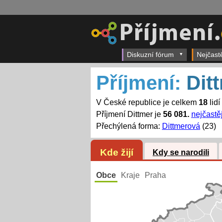
Diskuzní fórum
Nejčast
Příjmení:
Dit
V České republice je celkem
18
lidí
Příjmení Dittmer je
56 081.
nejčastěj
Přechýlená forma:
Dittmerová
(23)
Kde žijí
Kdy se narodili
Obce
Kraje
Praha