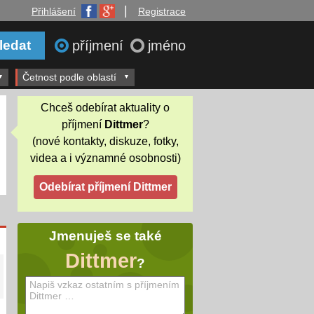
|
Přihlášení
Registrace
příjmení
jméno
Četnost podle oblastí
Chceš odebírat aktuality o
příjmení
Dittmer
?
(nové kontakty, diskuze, fotky,
videa a i významné osobnosti)
Jmenuješ se také
Dittmer
?