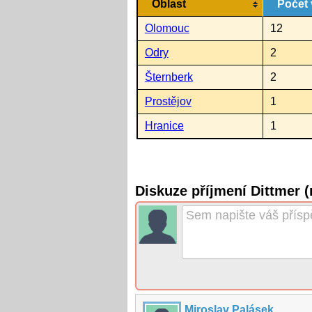
Oblast
Počet 
Olomouc
12
Odry
2
Šternberk
2
Prostějov
1
Hranice
1
Diskuze příjmení Dittmer 
Miroslav Palásek