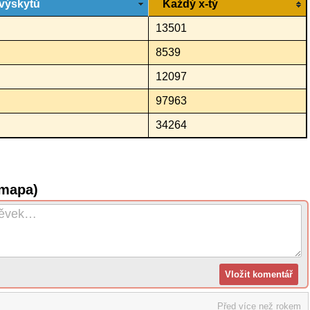
výskytů
Každý x-tý
13501
8539
12097
97963
34264
(mapa)
Před více než rokem