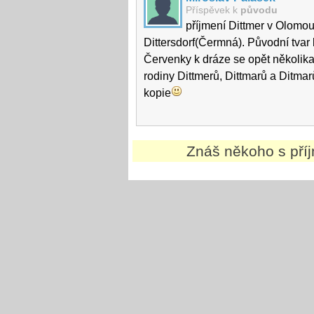
Příspěvek k
původu
příjmení Dittmer v Olomou
Dittersdorf(Čermná). Původní tvar b
Červenky k dráze se opět několika
rodiny Dittmerů, Dittmarů a Ditma
kopie
Znáš někoho s př