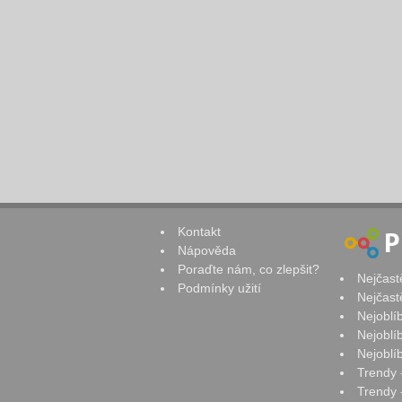
Kontakt
Nápověda
Poraďte nám, co zlepšit?
Nejčast
Podmínky užití
Nejčast
Nejoblí
Nejoblí
Nejoblí
Trendy 
Trendy -