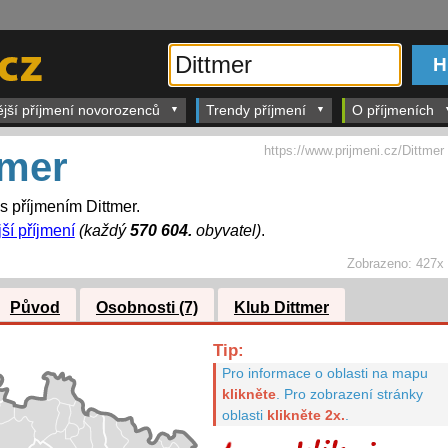
ější příjmení novorozenců
Trendy příjmení
O příjmeních
https://www.prijmeni.cz/Dittmer
tmer
 s příjmením Dittmer.
ší příjmení
(každý
570 604.
obyvatel)
.
Zobrazeno:
427x
Původ
Osobnosti (7)
Klub Dittmer
Tip:
Pro informace o oblasti na mapu
klikněte
.
Pro zobrazení stránky
oblasti
klikněte 2x.
.