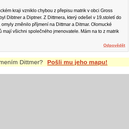
ckém kraji vzniklo chybou z přepisu matrik v obci Gross
yl Dibtner a Diptner. Z Dittmera, který odešel v 19.století do
 omyly změnilo příjmení na Dittmar a Ditmar. Olomucké
rů mají všichni společného jmenovatele. Mám na to z matrik
Odpovědět
íjmením
Dittmer
?
Pošli mu jeho mapu!