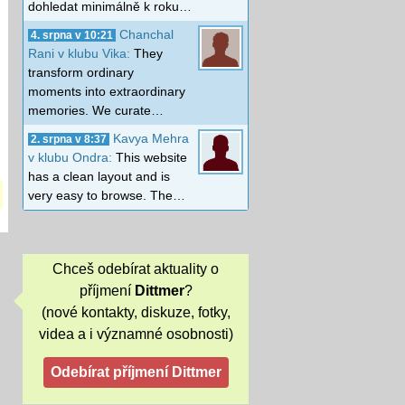
dohledat minimálně k roku…
Chanchal
4. srpna v 10:21
Rani v klubu Vika:
They
transform ordinary
moments into extraordinary
memories. We curate…
Kavya Mehra
2. srpna v 8:37
v klubu Ondra:
This website
has a clean layout and is
very easy to browse. The…
Chceš odebírat aktuality o
příjmení
Dittmer
?
(nové kontakty, diskuze, fotky,
videa a i významné osobnosti)