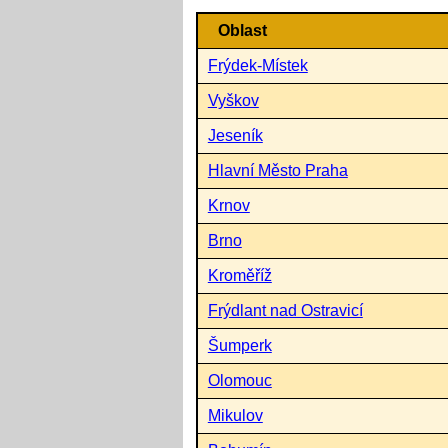
Oblast
Frýdek-Místek
Vyškov
Jeseník
Hlavní Město Praha
Krnov
Brno
Kroměříž
Frýdlant nad Ostravicí
Šumperk
Olomouc
Mikulov