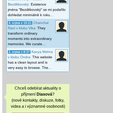
Bezděkovský:
Existence
jména "Bezděkovský" se mi podařilo
dohledat minimálně k roku…
Chanchal
4. srpna v 10:21
Rani v klubu Vika:
They
transform ordinary
moments into extraordinary
memories. We curate…
Kavya Mehra
2. srpna v 8:37
v klubu Ondra:
This website
has a clean layout and is
very easy to browse. The…
Chceš odebírat aktuality o
příjmení
Diasová
?
(nové kontakty, diskuze, fotky,
videa a i významné osobnosti)