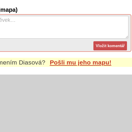
(mapa)
jmením
Diasová
?
Pošli mu jeho mapu!