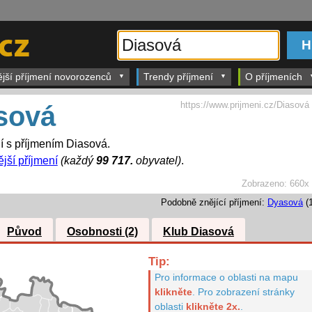
ější příjmení novorozenců
Trendy příjmení
O příjmeních
https://www.prijmeni.cz/Diasová
sová
dí s příjmením Diasová.
ější příjmení
(každý
99 717.
obyvatel)
.
Zobrazeno:
660x
Podobně znějící příjmení:
Dyasová
(1
Původ
Osobnosti (2)
Klub Diasová
Tip:
Pro informace o oblasti na mapu
klikněte
.
Pro zobrazení stránky
oblasti
klikněte 2x.
.