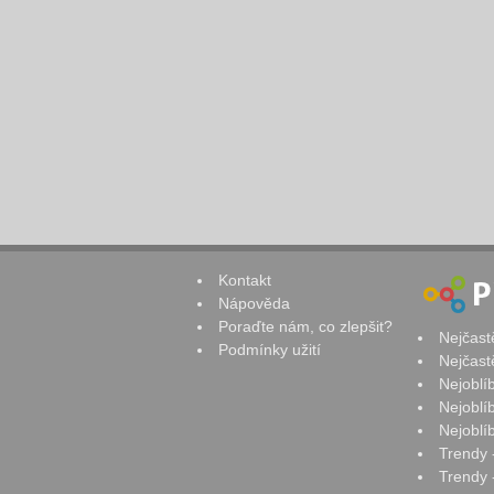
Kontakt
Nápověda
Poraďte nám, co zlepšit?
Nejčast
Podmínky užití
Nejčast
Nejoblí
Nejoblí
Nejoblí
Trendy 
Trendy -