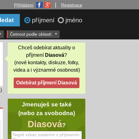
|
Přihlášení
Registrace
příjmení
jméno
Četnost podle oblastí
Chceš odebírat aktuality o
příjmení
Diasová
?
(nové kontakty, diskuze, fotky,
videa a i významné osobnosti)
)
Jmenuješ se také
(nebo za svobodna)
Diasová
?