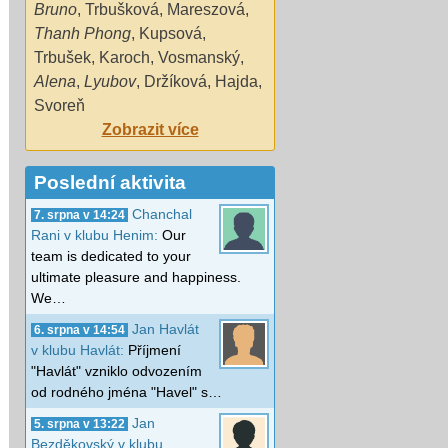
Bruno
,
Trbušková
,
Mareszová
,
Thanh Phong
,
Kupsová
,
Trbušek
,
Karoch
,
Vosmanský
,
Alena
,
Lyubov
,
Držíková
,
Hajda
,
Svoreň
Zobrazit více
Poslední aktivita
Chanchal
7. srpna v 14:24
Rani v klubu Henim:
Our
team is dedicated to your
ultimate pleasure and happiness.
We…
Jan Havlát
6. srpna v 14:54
v klubu Havlát:
Příjmení
"Havlát" vzniklo odvozením
od rodného jména "Havel" s…
Jan
5. srpna v 13:22
Bezděkovský v klubu