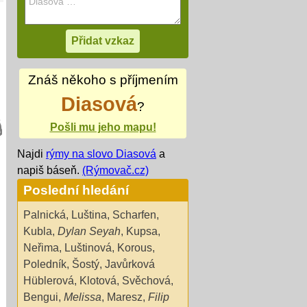
Znáš někoho s příjmením
Diasová
?
Pošli mu jeho mapu!
Najdi
rýmy na slovo Diasová
a
napiš báseň.
(Rýmovač.cz)
Poslední hledání
Palnická
,
Luština
,
Scharfen
,
Kubla
,
Dylan Seyah
,
Kupsa
,
Neřima
,
Luštinová
,
Korous
,
Poledník
,
Šostý
,
Javůrková
Hüblerová
,
Klotová
,
Svěchová
,
Bengui
,
Melissa
,
Maresz
,
Filip