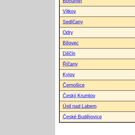
Bohumín
Vítkov
Sedlčany
Odry
Bílovec
Děčín
Říčany
Kyjov
Černošice
Český Krumlov
Ústí nad Labem
České Budějovice