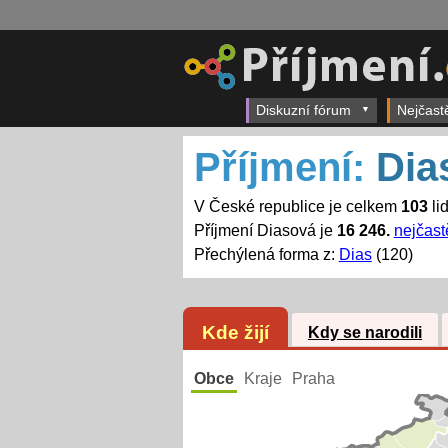
Diskuzní fórum
Nejčast
Příjmení:
Dia
V České republice je celkem
103
li
Příjmení Diasová je
16 246.
nejčast
Přechýlená forma z:
Dias
(120)
Kde žijí
Kdy se narodili
Obce
Kraje
Praha