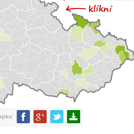
mapku