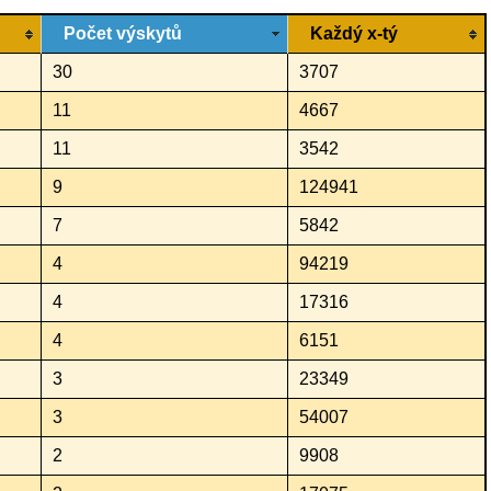
Počet výskytů
Každý x-tý
30
3707
11
4667
11
3542
9
124941
7
5842
4
94219
4
17316
4
6151
3
23349
3
54007
2
9908