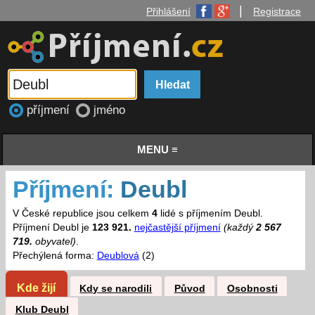
|
Přihlášení
Registrace
příjmení
jméno
MENU ≡
Příjmení:
Deubl
V České republice jsou celkem
4
lidé s příjmením Deubl.
Příjmení Deubl je
123 921.
nejčastější příjmení
(každý
2 567
719.
obyvatel)
.
Přechýlená forma:
Deublová
(2)
Kde žijí
Kdy se narodili
Původ
Osobnosti
Klub Deubl