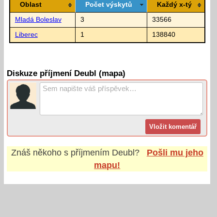
Oblast
Počet výskytů
Každý x-tý
Mladá Boleslav
3
33566
Liberec
1
138840
Diskuze příjmení Deubl (mapa)
Znáš někoho s příjmením
Deubl
?
Pošli mu jeho
mapu!