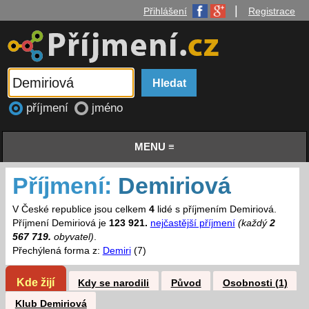
|
Přihlášení
Registrace
příjmení
jméno
MENU ≡
Příjmení:
Demiriová
V České republice jsou celkem
4
lidé s příjmením Demiriová.
Příjmení Demiriová je
123 921.
nejčastější příjmení
(každý
2
567 719.
obyvatel)
.
Přechýlená forma z:
Demiri
(7)
Kde žijí
Kdy se narodili
Původ
Osobnosti (1)
Klub Demiriová