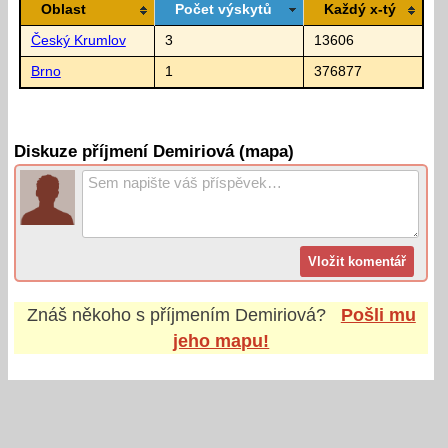
Oblast
Počet výskytů
Každý x-tý
Český Krumlov
3
13606
Brno
1
376877
Diskuze příjmení Demiriová (mapa)
Znáš někoho s příjmením
Demiriová
?
Pošli mu
jeho mapu!