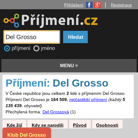
|
Přihlášení
Registrace
příjmení
jméno
MENU ≡
Příjmení:
Del Grosso
V České republice jsou celkem
2
lidé s příjmením Del Grosso.
Příjmení Del Grosso je
164 509.
nejčastější příjmení
(každý
5
135 439.
obyvatel)
.
Přechýlená forma:
Del Grossová
(1)
Kde žijí
Kdy se narodili
Původ
Osobnosti
Klub Del Grosso